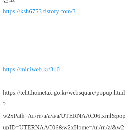
https://ksh6753.tistory.com/3
https://miniweb.kr/310
https://teht.hometax.go.kr/websquare/popup.html
?
w2xPath=/ui/rn/a/a/a/a/UTERNAAC06.xml&pop
upID=UTERNAAC06&w2xHome=/ui/rn/z/&w2