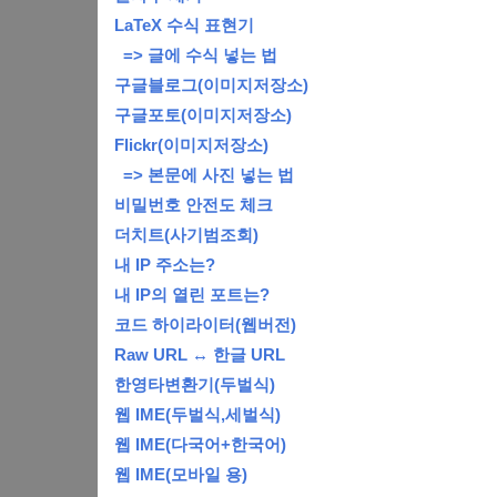
LaTeX 수식 표현기
=> 글에 수식 넣는 법
구글블로그(이미지저장소)
구글포토(이미지저장소)
Flickr(이미지저장소)
=> 본문에 사진 넣는 법
비밀번호 안전도 체크
더치트(사기범조회)
내 IP 주소는?
내 IP의 열린 포트는?
코드 하이라이터(웹버전)
Raw URL ↔ 한글 URL
한영타변환기(두벌식)
웹 IME(두벌식,세벌식)
웹 IME(다국어+한국어)
웹 IME(모바일 용)