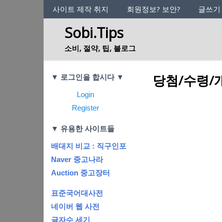
사이트의 정체성
사이트 제작 취지
회원정보? 보안?
글쓰기
Sobi.Tips
소비, 절약, 팁, 블로그
Categories
당첨/수령/
▼ 로그인을 합시다 ▼
Login
Register
▼ 유용한 사이트들
배대지 비교 : 직구인포
Naver 중고나라
Auction 중고장터
표준국어대사전
네이버 웹 사전
글자수 세기