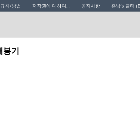
 규칙/방법
저작권에 대하여…
공지사항
흔남’s 글터 (B
개봉기