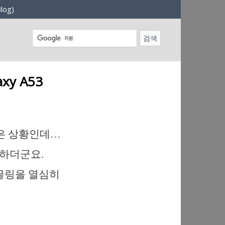
log)
y A53
않은 상황인데…
 하더군요.
글링을 열심히