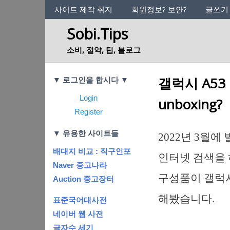
사이트의 정체성
사이트 제작 취지
회원정보? 보안?
글쓰기
Sobi.Tips
소비, 절약, 팁, 블로그
Categories
갤럭시 A53
▼ 로그인을 합시다 ▼
Login
unboxing?
Register
▼ 유용한 사이트들
2022년 3월
배대지 비교 : 직구인포
인터넷 검색을 
Naver 중고나라
구성품이 갤럭시
Auction 중고장터
해봤습니다.
표준국어대사전
네이버 웹 사전
글자수 세기