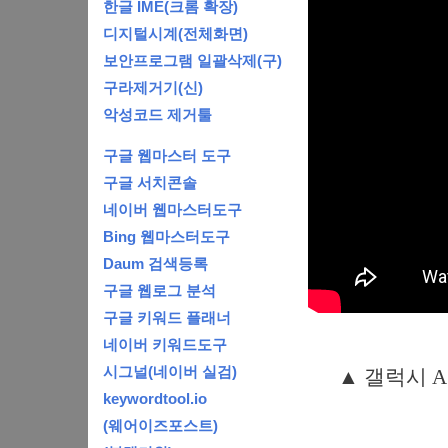
한글 IME(크롬 확장)
디지털시계(전체화면)
보안프로그램 일괄삭제(구)
구라제거기(신)
악성코드 제거툴
구글 웹마스터 도구
구글 서치콘솔
네이버 웹마스터도구
Bing 웹마스터도구
Daum 검색등록
구글 웹로그 분석
구글 키워드 플래너
네이버 키워드도구
시그널(네이버 실검)
▲ 갤럭시 
keywordtool.io
(웨어이즈포스트)