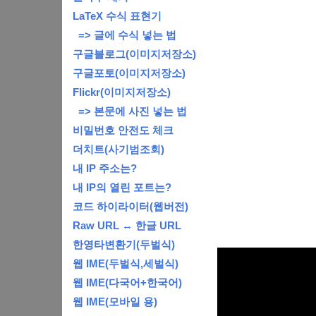
LaTeX 수식 표현기
=> 글에 수식 넣는 법
구글블로그(이미지저장소)
구글포토(이미지저장소)
Flickr(이미지저장소)
=> 본문에 사진 넣는 법
비밀번호 안전도 체크
더치트(사기범조회)
내 IP 주소는?
내 IP의 열린 포트는?
코드 하이라이터(웹버전)
Raw URL ↔ 한글 URL
한영타변환기(두벌식)
웹 IME(두벌식,세벌식)
웹 IME(다국어+한국어)
웹 IME(모바일 용)