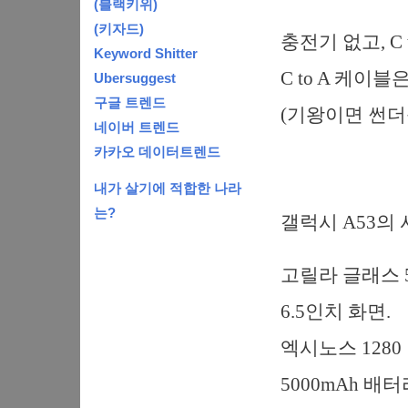
(블랙키위)
(키자드)
충전기 없고, C
Keyword Shitter
C to A 케이
Ubersuggest
구글 트렌드
(기왕이면 썬
네이버 트렌드
카카오 데이터트렌드
내가 살기에 적합한 나라
는?
갤럭시 A53의
고릴라 글래스 5
6.5인치 화면.
엑시노스 1280
5000mAh 배터