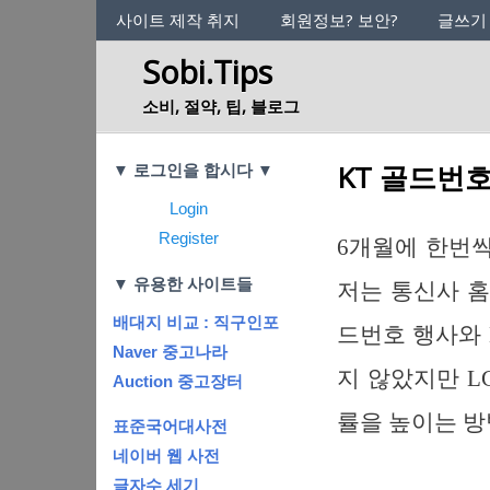
사이트의 정체성
사이트 제작 취지
회원정보? 보안?
글쓰기
Sobi.Tips
소비, 절약, 팁, 블로그
Categories
KT 골드번호
▼ 로그인을 합시다 ▼
Login
Register
6개월에 한번씩
▼ 유용한 사이트들
저는 통신사 홈
배대지 비교 : 직구인포
드번호 행사와 
Naver 중고나라
지 않았지만 L
Auction 중고장터
률을 높이는 방
표준국어대사전
네이버 웹 사전
글자수 세기