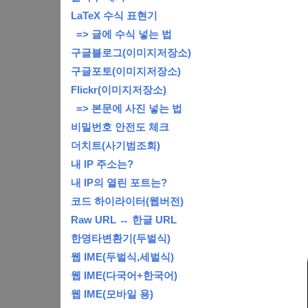
LaTeX 수식 표현기
=> 글에 수식 넣는 법
구글블로그(이미지저장소)
구글포토(이미지저장소)
Flickr(이미지저장소)
=> 본문에 사진 넣는 법
비밀번호 안전도 체크
더치트(사기범조회)
내 IP 주소는?
내 IP의 열린 포트는?
코드 하이라이터(웹버전)
Raw URL ↔ 한글 URL
한영타변환기(두벌식)
웹 IME(두벌식,세벌식)
웹 IME(다국어+한국어)
웹 IME(모바일 용)