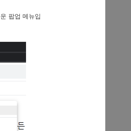
띄운 팝업 메뉴입