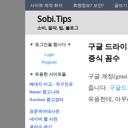
사이트의 정체성
사이트 제작 취지
회원정보? 보안?
글쓰기
Sobi.Tips
소비, 절약, 팁, 블로그
Categories
구글 드라이
▼ 로그인을 합시다 ▼
Login
증식 꼼수
Register
▼ 유용한 사이트들
구글 계정(gma
배대지 비교 : 직구인포
줍니다.
구글드
Naver 중고나라
유용한데, 아무
Auction 중고장터
표준국어대사전
네이버 웹 사전
글자수 세기