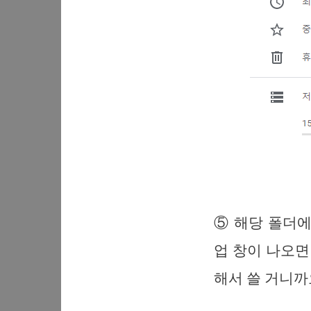
⑤ 해당 폴더에
업 창이 나오
해서 쓸 거니까요