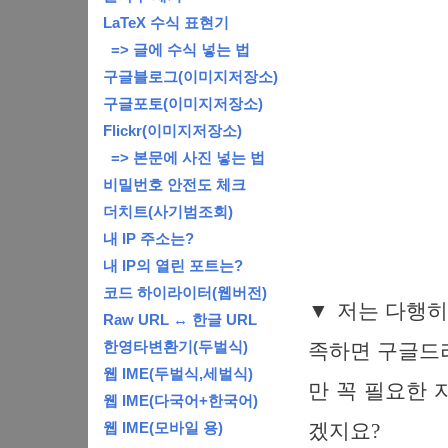
LaTeX 수식 표현기
=> 글에 수식 넣는 법
구글블로그(이미지저장소)
구글포토(이미지저장소)
Flickr(이미지저장소)
=> 본문에 사진 넣는 법
비밀번호 안전도 체크
더치트(사기범조회)
내 IP 주소는?
내 IP의 열린 포트는?
코드 하이라이터(웹버전)
▼ 저는 다행히
Raw URL ↔ 한글 URL
한영타변환기(두벌식)
족하면 구글드
웹 IME(두벌식,세벌식)
만 꼭 필요한
웹 IME(다국어+한국어)
웹 IME(모바일 용)
겠지요?