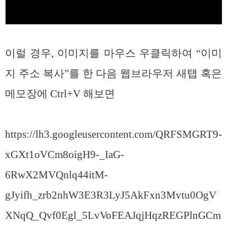
이럴 경우, 이미지를 마우스 우클릭하여 “이미
지 주소 복사”를 한 다음 웹브라우저 새탭 혹은
메모장에 Ctrl+V 해보면
https://lh3.googleusercontent.com/QRFSMGRT9-
xGXt1oVCm8oigH9-_IaG-
6RwX2MVQnlq44itM-
gJyifh_zrb2nhW3E3R3LyJ5AkFxn3Mvtu0OgV
XNqQ_Qvf0Egl_5LvVoFEAJqjHqzREGPlnGCm