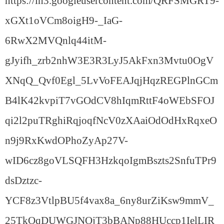
https://lh3.googleusercontent.com/QRFSMGRT9-
xGXt1oVCm8oigH9-_IaG-
6RwX2MVQnlq44itM-
gJyifh_zrb2nhW3E3R3LyJ5AkFxn3Mvtu0OgV
XNqQ_Qvf0Egl_5LvVoFEAJqjHqzREGPlnGCm
B4lK42kvpiT7vGOdCV8hIqmRttF4oWEbSFOJ
qi2l2puTRghiRqjoqfNcV0zXAaiOdOdHxRqxeO
n9j9RxKwdOPhoZyAp27V-
wID6cz8goVLSQFH3HzkqoIgmBszts2SnfuTPr9
dsDztzc-
YCF8z3VtlpBU5f4vax8a_6ny8urZiKsw9mmV_
25TkOqDUWGJNOjT3bBANp88HUccp1IelLIR