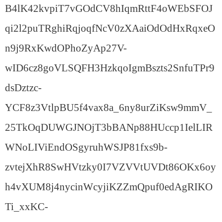
B4lK42kvpiT7vGOdCV8hIqmRttF4oWEbSFOJ
qi2l2puTRghiRqjoqfNcV0zXAaiOdOdHxRqxeO
n9j9RxKwdOPhoZyAp27V-
wID6cz8goVLSQFH3HzkqoIgmBszts2SnfuTPr9
dsDztzc-
YCF8z3VtlpBU5f4vax8a_6ny8urZiKsw9mmV_
25TkOqDUWGJNOjT3bBANp88HUccp1IelLIR
WNoLIViEndOSgyruhWSJP81fxs9b-
zvtejXhR8SwHVtzky0I7VZVVtUVDt86OKx6oy
h4vXUM8j4nycinWcyjiKZZmQpuf0edAgRIKO
Ti_xxKC-