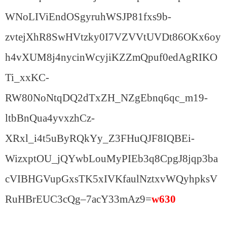
WNoLIViEndOSgyruhWSJP81fxs9b-
zvtejXhR8SwHVtzky0I7VZVVtUVDt86OKx6oy
h4vXUM8j4nycinWcyjiKZZmQpuf0edAgRIKO
Ti_xxKC-
RW80NoNtqDQ2dTxZH_NZgEbnq6qc_m19-
ltbBnQua4yvxzhCz-
XRxl_i4t5uByRQkYy_Z3FHuQJF8IQBEi-
WizxptOU_jQYwbLouMyPIEb3q8CpgJ8jqp3ba
cVIBHGVupGxsTK5xIVKfaulNztxvWQyhpksV
RuHBrEUC3cQg–7acY33mAz9=
w630