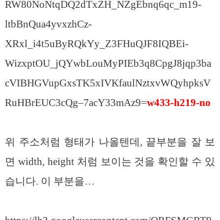
RW80NoNtqDQ2dTxZH_NZgEbnq6qc_m19-
ltbBnQua4yvxzhCz-
XRxl_i4t5uByRQkYy_Z3FHuQJF8IQBEi-
WizxptOU_jQYwbLouMyPIEb3q8CpgJ8jqp3ba
cVIBHGVupGxsTK5xIVKfaulNztxvWQyhpksV
RuHBrEUC3cQg–7acY33mAz9=
w433-h219-no
위 주소처럼 형태가 나올텐데, 끝부분을 잘 보
면 width, height 처럼 보이는 것을 확인할 수 있
습니다. 이 부분을…