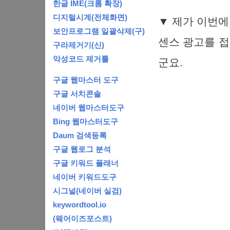
한글 IME(크롬 확장)
디지털시계(전체화면)
▼ 제가 이번에
보안프로그램 일괄삭제(구)
센스 광고를 
구라제거기(신)
악성코드 제거툴
군요.
구글 웹마스터 도구
구글 서치콘솔
네이버 웹마스터도구
Bing 웹마스터도구
Daum 검색등록
구글 웹로그 분석
구글 키워드 플래너
네이버 키워드도구
시그널(네이버 실검)
keywordtool.io
(웨어이즈포스트)