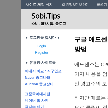
사이트의 정체성
사이트 제작 취지
회원정보? 보안?
글쓰기
Sobi.Tips
소비, 절약, 팁, 블로그
Categories
구글 애드센
▼ 로그인을 합시다 ▼
Login
방법
Register
▼ 유용한 사이트들
애드센스는 CP
배대지 비교 : 직구인포
이지 내용을 
Naver 중고나라
인 광고주의 모
Auction 중고장터
표준국어대사전
하지만 때로는 
네이버 웹 사전
으로 클릭이 
글자수 세기