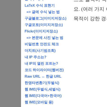
LaTeX 수식 표현기
요. (여러 가
=> 글에 수식 넣는 법
목적이 강한 경
구글블로그(이미지저장소)
구글포토(이미지저장소)
Flickr(이미지저장소)
=> 본문에 사진 넣는 법
비밀번호 안전도 체크
더치트(사기범조회)
내 IP 주소는?
내 IP의 열린 포트는?
코드 하이라이터(웹버전)
Raw URL ↔ 한글 URL
한영타변환기(두벌식)
웹 IME(두벌식,세벌식)
웹 IME(다국어+한국어)
웹 IME(모바일 용)