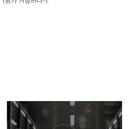
(뭔가 거창하다?).