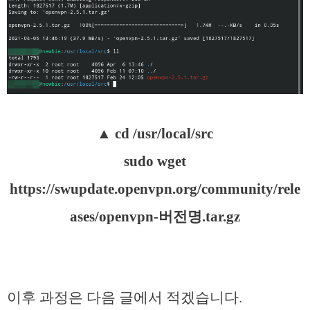
▲
cd /usr/local/src
sudo wget
https://swupdate.openvpn.org/community/rele
ases/openvpn-버전명.tar.gz
이후 과정은 다음 글에서 적겠습니다.