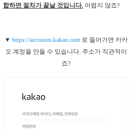
합하면 절차가 끝날 것입니다.
어렵지 않죠?
▼
https://accounts.kakao.com
로 들어가면 카카
오 계정을 만들 수 있습니다. 주소가 직관적이
죠?