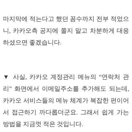
마지막에 적는다고 했던 꼼수까지 전부 적었으
니, 카카오측 공지에 쫄지 말고 차분하게 대응
하셨으면 좋겠습니다.
▼ 사실, 카카오 계정관리 메뉴의 “연락처 관
리” 화면에서 이메일주소를 추가해도 되는데,
카카오 서비스들의 메뉴 체계가 복잡한 편이어
서 접근하기 까다롭더군요. 그래서 쉽게 가는
방법을 지금껏 적은 것입니다.