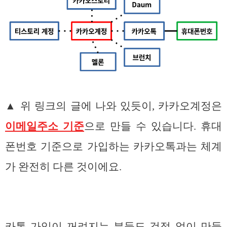
▲ 위 링크의 글에 나와 있듯이, 카카오계정은
이메일주소 기준
으로 만들 수 있습니다. 휴대
폰번호 기준으로 가입하는 카카오톡과는 체계
가 완전히 다른 것이에요.
카톡 가입이 꺼려지는 분들도 걱정 없이 만들