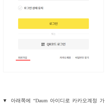
▼ 아래쪽에 “Daum 아이디로 카카오계정 가