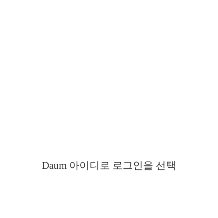
Daum 아이디로 로그인을 선택