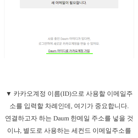
▼ 카카오계정 이름(ID)으로 사용할 이메일주
소를 입력할 차례인데, 여기가 중요합니다.
연결하고자 하는 Daum 한메일 주소를 넣을 것
이냐, 별도로 사용하는 세컨드 이메일주소를