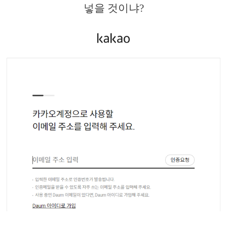
넣을 것이냐?