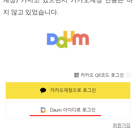
지 않고 있었습니다.