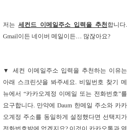
저는
세컨드 이메일주소 입력을 추천
합니다.
Gmail이든 네이버 메일이든… 많잖아요?
▼ 세컨 이메일주소 입력을 추천하는 이유는
아래 스크린샷을 봐주세요. 비밀번호 찾기 메
뉴에서 “카카오계정 이메일 또는 전화번호”를
요구합니다. 만약에 Daum 한메일 주소와 카카
오계정 주소를 동일하게 설정했다면 선택지가
전화번호밖에 없겠지요? 이것이 카카오톡과 엮