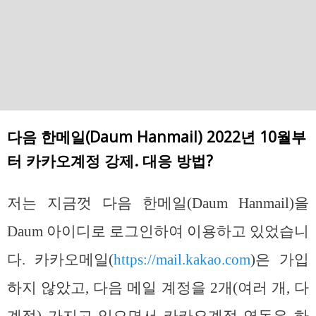
다음 한메일(Daum Hanmail) 2022년 10월부
터 카카오계정 강제. 대응 방법?
저는 지금껏 다음 한메일(Daum Hanmail)을
Daum 아이디로 로그인하여 이용하고 있었습니
다. 카카오메일(
https://mail.kakao.com
)은 가입
하지 않았고, 다음 메일 계정을 2개(여러 개, 다
계정) 가지고 있으면서 카카오계정 연동은 하