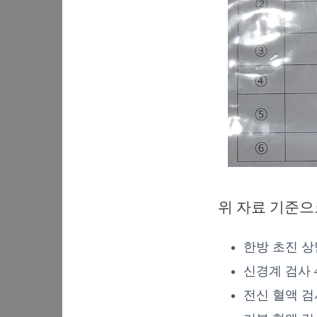
위 자료 기준으
한방 초진 상담 
신경계 검사 4
전신 혈액 검사