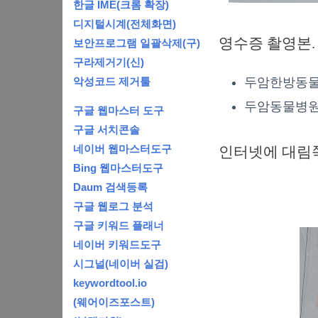
한글 IME(크롬 확장)
디지털시계(전체화면)
영수증 촬영본.
보안프로그램 일괄삭제(구)
구라제거기(신)
악성코드 제거툴
두암한방동물병
두암동물병원 전
구글 웹마스터 도구
구글 서치콘솔
네이버 웹마스터도구
인터넷에 대림쪽
Bing 웹마스터도구
Daum 검색등록
구글 웹로그 분석
구글 키워드 플래너
네이버 키워드도구
시그널(네이버 실검)
keywordtool.io
(웨어이즈포스트)