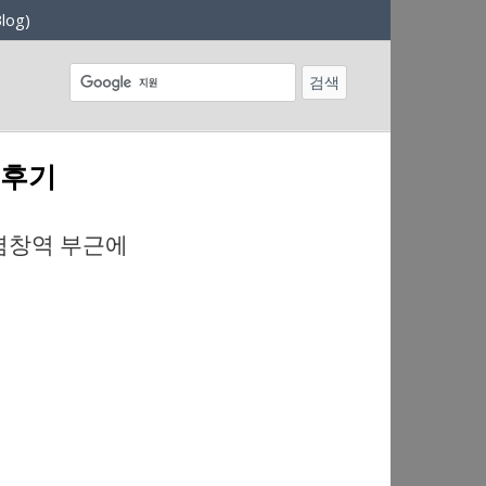
log)
 후기
염창역 부근에