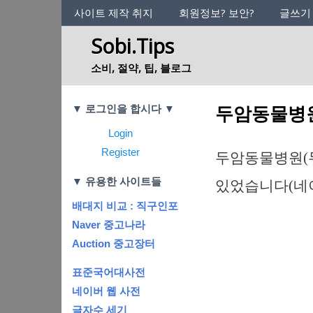
사이트의 정체성
사이트 제작 취지
회원정보? 보안?
글쓰기
Sobi.Tips
소비, 절약, 팁, 블로그
Categories
두암동물병원
▼ 로그인을 합시다 ▼
Login
Register
두암동물병원(
▼ 유용한 사이트들
있었습니다(네
배대지 비교 : 직구인포
Naver 중고나라
Auction 중고장터
표준국어대사전
네이버 웹 사전
글자수 세기