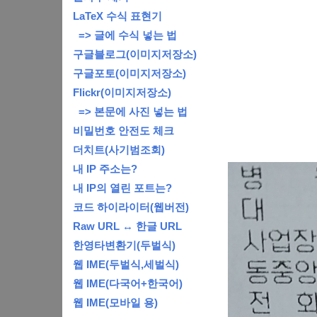
LaTeX 수식 표현기
=> 글에 수식 넣는 법
구글블로그(이미지저장소)
구글포토(이미지저장소)
Flickr(이미지저장소)
=> 본문에 사진 넣는 법
비밀번호 안전도 체크
더치트(사기범조회)
내 IP 주소는?
내 IP의 열린 포트는?
코드 하이라이터(웹버전)
Raw URL ↔ 한글 URL
한영타변환기(두벌식)
웹 IME(두벌식,세벌식)
웹 IME(다국어+한국어)
웹 IME(모바일 용)