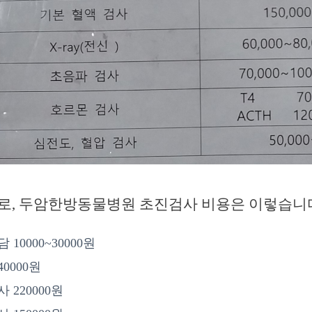
로, 두암한방동물병원 초진검사 비용은 이렇습니
10000~30000원
0000원
 220000원