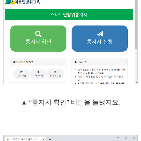
▲ “통지서 확인” 버튼을 눌렀지요.