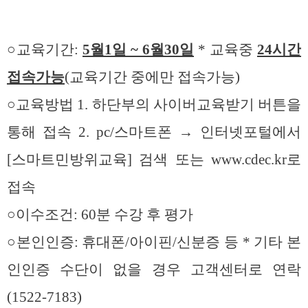
○교육기간:
5월1일 ~ 6월30일
* 교육중
24시간
접속가능
(교육기간 중에만 접속가능)
○교육방법 1. 하단부의 사이버교육받기 버튼을
통해 접속 2. pc/스마트폰 → 인터넷포털에서
[스마트민방위교육] 검색 또는 www.cdec.kr로
접속
○이수조건: 60분 수강 후 평가
○본인인증: 휴대폰/아이핀/신분증 등 * 기타 본
인인증 수단이 없을 경우 고객센터로 연락
(1522-7183)