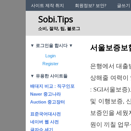
사이트의 정체성
사이트 제작 취지
회원정보? 보안?
글쓰기
Sobi.Tips
소비, 절약, 팁, 블로그
Categories
서울보증보험
▼ 로그인을 합시다 ▼
Login
Register
은행에서 대출받
▼ 유용한 사이트들
상해줄 여력이 
배대지 비교 : 직구인포
: SGI서울보
Naver 중고나라
및 이행보증, 
Auction 중고장터
보증인을 세웠
표준국어대사전
네이버 웹 사전
원이 끼칠 업무
글자수 세기