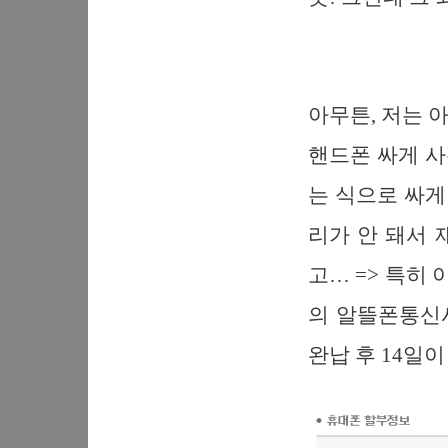
아무튼, 저는 
핸드폰 싸게 
는 식으로 싸게
리가 안 돼서 
고… => 특히
의 알뜰폰통신사
완납 후 14일