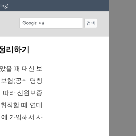
log)
 정리하기
았을 때 대신 보
증보험(공식 명칭
에 따라 신원보증
 취직할 때 연대
에 가입해서 사