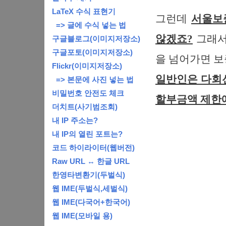
LaTeX 수식 표현기
그런데
서울보
=> 글에 수식 넣는 법
않겠죠?
그래서
구글블로그(이미지저장소)
구글포토(이미지저장소)
을 넘어가면 보
Flickr(이미지저장소)
일반인은 다회
=> 본문에 사진 넣는 법
비밀번호 안전도 체크
할부금액 제한에
더치트(사기범조회)
내 IP 주소는?
내 IP의 열린 포트는?
코드 하이라이터(웹버전)
Raw URL ↔ 한글 URL
한영타변환기(두벌식)
웹 IME(두벌식,세벌식)
웹 IME(다국어+한국어)
웹 IME(모바일 용)