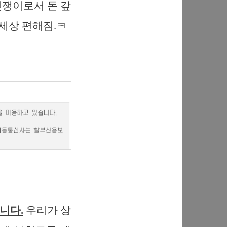
빚쟁이로서 돈 갚
 세상 편해짐.ㅋ
니다.
우리가 상