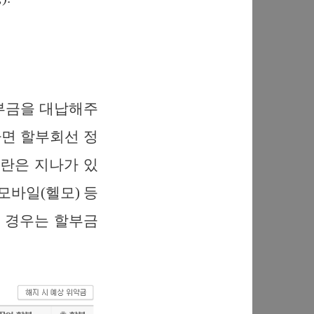
부금을 대납해주
하면 할부회선 정
대란은 지나가 있
모바일(헬모) 등
은 경우는 할부금