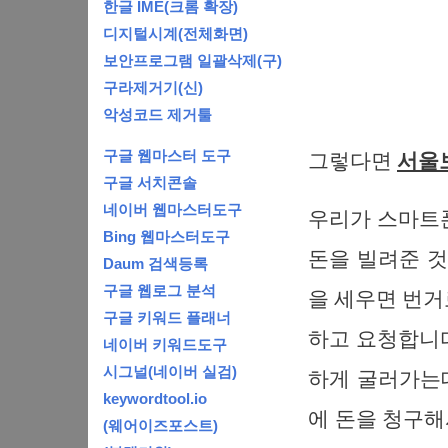
한글 IME(크롬 확장)
디지털시계(전체화면)
보안프로그램 일괄삭제(구)
구라제거기(신)
악성코드 제거툴
구글 웹마스터 도구
그렇다면
서울
구글 서치콘솔
네이버 웹마스터도구
우리가 스마트
Bing 웹마스터도구
돈을 빌려준 것
Daum 검색등록
구글 웹로그 분석
을 세우면 번거
구글 키워드 플래너
하고 요청합니
네이버 키워드도구
시그널(네이버 실검)
하게 굴러가는데
keywordtool.io
에 돈을 청구해
(웨어이즈포스트)