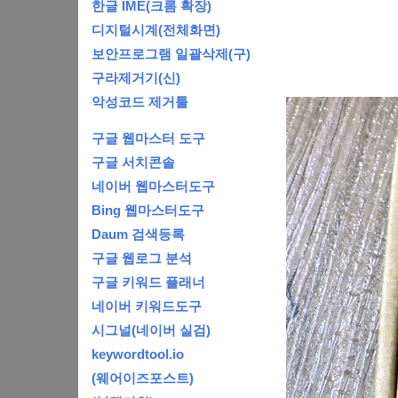
한글 IME(크롬 확장)
디지털시계(전체화면)
보안프로그램 일괄삭제(구)
구라제거기(신)
악성코드 제거툴
구글 웹마스터 도구
구글 서치콘솔
네이버 웹마스터도구
Bing 웹마스터도구
Daum 검색등록
구글 웹로그 분석
구글 키워드 플래너
네이버 키워드도구
시그널(네이버 실검)
keywordtool.io
(웨어이즈포스트)