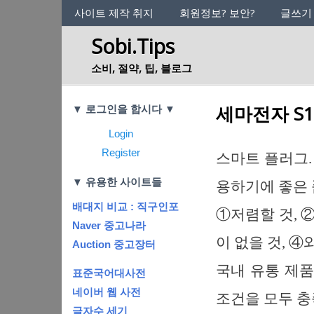
사이트의 정체성
사이트 제작 취지
회원정보? 보안?
글쓰기
Sobi.Tips
소비, 절약, 팁, 블로그
Categories
세마전자 S1 
▼ 로그인을 합시다 ▼
Login
Register
스마트 플러그.
▼ 유용한 사이트들
용하기에 좋은
배대지 비교 : 직구인포
①저렴할 것, 
Naver 중고나라
이 없을 것, 
Auction 중고장터
국내 유통 제품
표준국어대사전
네이버 웹 사전
조건을 모두 
글자수 세기