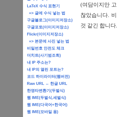
(여담이지만 고
LaTeX 수식 표현기
=> 글에 수식 넣는 법
찮았습니다. 비
구글블로그(이미지저장소)
것 같긴 합니다.
구글포토(이미지저장소)
Flickr(이미지저장소)
=> 본문에 사진 넣는 법
비밀번호 안전도 체크
더치트(사기범조회)
내 IP 주소는?
내 IP의 열린 포트는?
코드 하이라이터(웹버전)
Raw URL ↔ 한글 URL
한영타변환기(두벌식)
웹 IME(두벌식,세벌식)
웹 IME(다국어+한국어)
웹 IME(모바일 용)