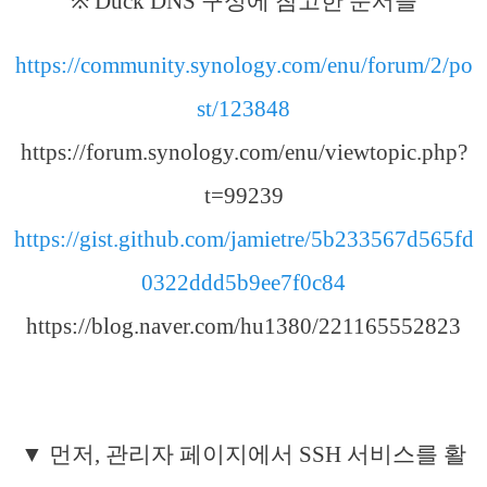
※ Duck DNS 구성에 참고한 문서들
https://community.synology.com/enu/forum/2/po
st/123848
https://forum.synology.com/enu/viewtopic.php?
t=99239
https://gist.github.com/jamietre/5b233567d565fd
0322ddd5b9ee7f0c84
https://blog.naver.com/hu1380/221165552823
▼ 먼저, 관리자 페이지에서 SSH 서비스를 활