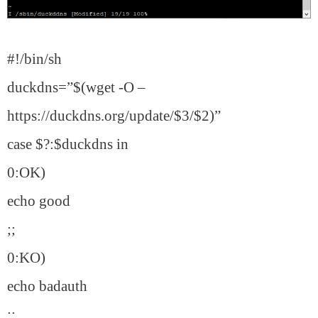
#!/bin/sh
duckdns=”$(wget -O –
https://duckdns.org/update/$3/$2)”
case $?:$duckdns in
0:OK)
echo good
;;
0:KO)
echo badauth
;;