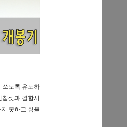
 쓰도록 유도하
통신칩셋과 결합시
놓지 못하고 힘을