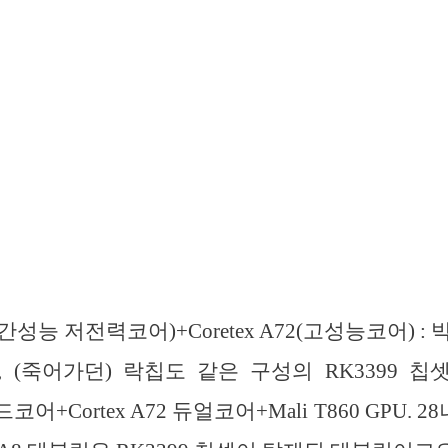
3(중간성능 저전력코어)+Coretex A72(고성능코어) 
 (죽어가던) 락칩도 같은 구성의 RK3399 
 쿼드코어+Cortex A72 듀얼코어+Mali T860 GPU. 