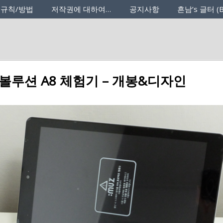
 규칙/방법
저작권에 대하여…
공지사항
흔남’s 글터 (B
볼루션 A8 체험기 – 개봉&디자인