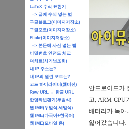
LaTeX 수식 표현기
=> 글에 수식 넣는 법
구글블로그(이미지저장소)
구글포토(이미지저장소)
Flickr(이미지저장소)
=> 본문에 사진 넣는 법
비밀번호 안전도 체크
더치트(사기범조회)
내 IP 주소는?
내 IP의 열린 포트는?
코드 하이라이터(웹버전)
안드로이드가 
Raw URL ↔ 한글 URL
고, ARM C
한영타변환기(두벌식)
웹 IME(두벌식,세벌식)
배터리가 녹아내
웹 IME(다국어+한국어)
잃어갔습니다.
웹 IME(모바일 용)