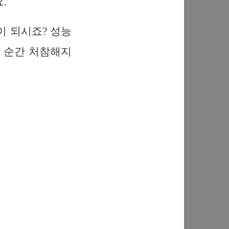
.
이 되시죠? 성능
는 순간 처참해지