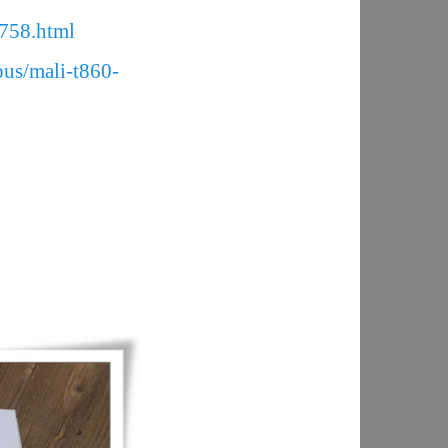
/758.html
pus/mali-t860-