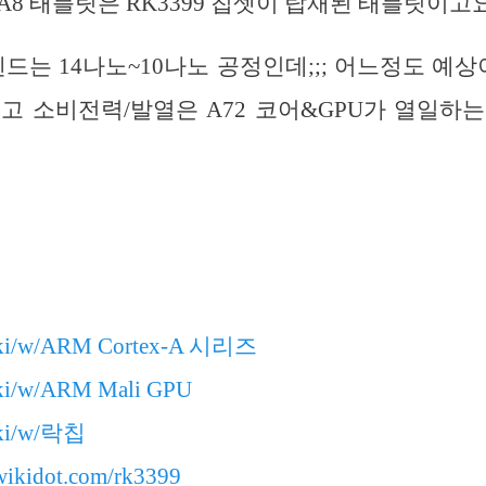
A8 태블릿은 RK3399 칩셋이 탑재된 태블릿이고요
렌드는 14나노~10나노 공정인데;;; 어느정도 예상
고 소비전력/발열은 A72 코어&GPU가 열일하
wiki/w/ARM Cortex-A 시리즈
iki/w/ARM Mali GPU
iki/w/락칩
.wikidot.com/rk3399