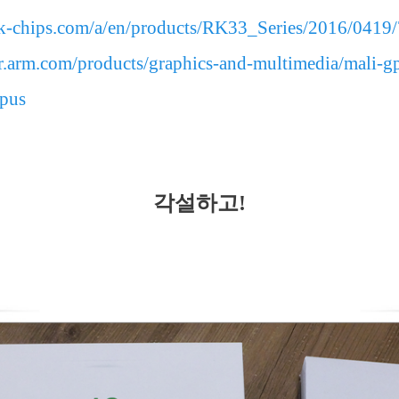
ck-chips.com/a/en/products/RK33_Series/2016/0419
er.arm.com/products/graphics-and-multimedia/mali-g
gpus
각설하고!