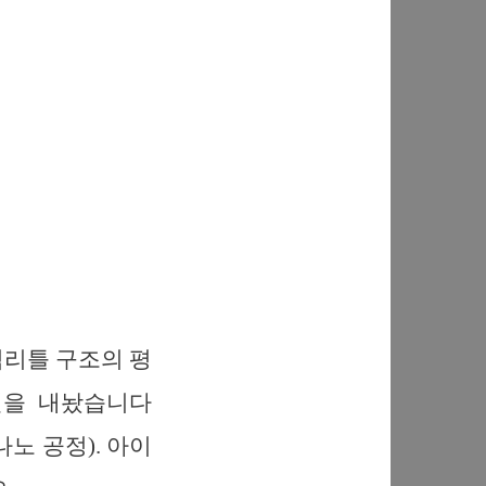
: 빅리틀 구조의 평
칩셋을 내놨습니다
28나노 공정). 아이