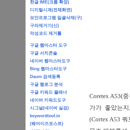
한글 IME(크롬 확장)
디지털시계(전체화면)
보안프로그램 일괄삭제(구)
구라제거기(신)
악성코드 제거툴
구글 웹마스터 도구
구글 서치콘솔
네이버 웹마스터도구
Bing 웹마스터도구
Daum 검색등록
구글 웹로그 분석
구글 키워드 플래너
Coretex A5
네이버 키워드도구
가가 좋았는지,
시그널(네이버 실검)
keywordtool.io
(Cortex A53
(웨어이즈포스트)