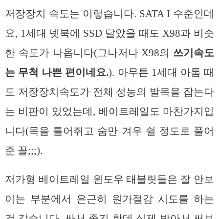
저장장치 속도는 이렇습니다. SATA I 수준인데
요, 1세대 넷북에 SSD 달았을 때도 X98과 비슷
한 속도가 나옵니다(그나저나 X98의
쓰기속도
는 무척 나쁜 편이네요.
). 아무튼 1세대 아톰 때
도 저장장치속도가 전체 성능의 발목을 잡는다
는 비판이 있었는데, 베이트레일도 마찬가지입
니다(목을 틀어쥐고 숨만 겨우 쉴 정도로 풀어
준 꼴;;;).
저가형 베이트레일 윈도우 태블릿들은 잘 안보
이는 부분에서 은근히 원가절감 시도를 하는
것 같습니다. 싸서 좋긴 한데 실제 받아서 써보