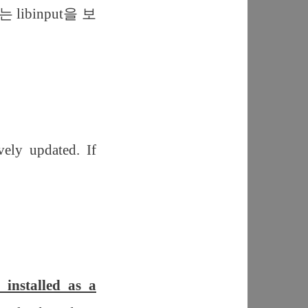
는 libinput을 보
ly updated. If
 installed as a