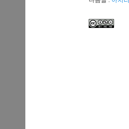
다음글 :
아치리눅