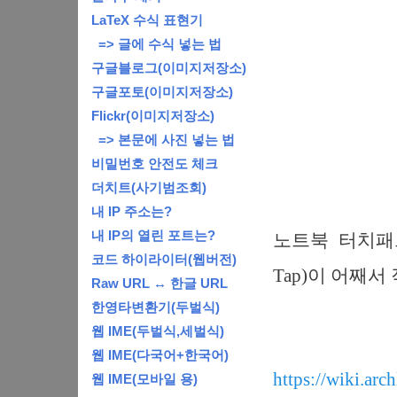
LaTeX 수식 표현기
=> 글에 수식 넣는 법
구글블로그(이미지저장소)
구글포토(이미지저장소)
Flickr(이미지저장소)
=> 본문에 사진 넣는 법
비밀번호 안전도 체크
더치트(사기범조회)
내 IP 주소는?
내 IP의 열린 포트는?
노트북 터치패드(
코드 하이라이터(웹버전)
Tap)이 어째서
Raw URL ↔ 한글 URL
한영타변환기(두벌식)
웹 IME(두벌식,세벌식)
웹 IME(다국어+한국어)
https://wiki.ar
웹 IME(모바일 용)