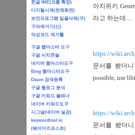
한글 IME(크롬 확장)
아치위키 General
디지털시계(전체화면)
라고 하는데…
보안프로그램 일괄삭제(구)
구라제거기(신)
악성코드 제거툴
구글 웹마스터 도구
https://wiki.arc
구글 서치콘솔
네이버 웹마스터도구
문서를 봤더니 “Warn
Bing 웹마스터도구
possible, use
Daum 검색등록
구글 웹로그 분석
구글 키워드 플래너
네이버 키워드도구
시그널(네이버 실검)
https://wiki.arc
keywordtool.io
문서를 봤더니 “F
(웨어이즈포스트)