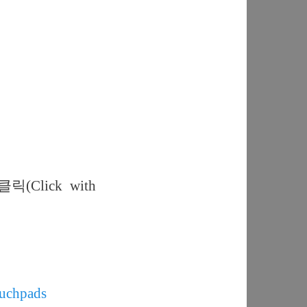
Click with
ouchpads