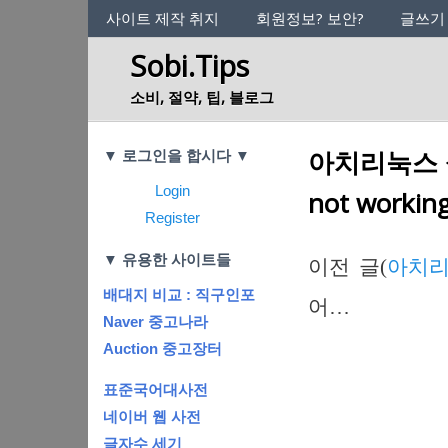
사이트의 정체성
사이트 제작 취지
회원정보? 보안?
글쓰기
Sobi.Tips
소비, 절약, 팁, 블로그
Categories
아치리눅스 설치 
▼ 로그인을 합시다 ▼
Login
not workin
Register
▼ 유용한 사이트들
이전 글(
아치리눅
배대지 비교 : 직구인포
어…
Naver 중고나라
Auction 중고장터
표준국어대사전
네이버 웹 사전
글자수 세기