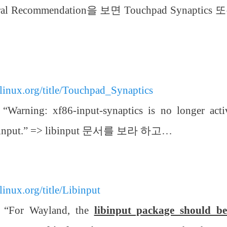
 Recommendation을 보면 Touchpad Synaptics 또
hlinux.org/title/Touchpad_Synaptics
ing: xf86-input-synaptics is no longer active
 libinput.” => libinput 문서를 보라 하고…
hlinux.org/title/Libinput
or Wayland, the
libinput package should be