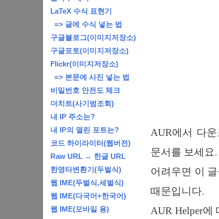
LaTeX 수식 표현기
=> 글에 수식 넣는 법
구글블로그(이미지저장소)
구글포토(이미지저장소)
Flickr(이미지저장소)
=> 본문에 사진 넣는 법
비밀번호 안전도 체크
더치트(사기범조회)
내 IP 주소는?
내 IP의 열린 포트는?
AUR에서 다운
코드 하이라이터(웹버전)
문서를 보세요.
Raw URL ↔ 한글 URL
한영타변환기(두벌식)
어려우면 이 글을
웹 IME(두벌식,세벌식)
때문입니다.
웹 IME(다국어+한국어)
웹 IME(모바일 용)
AUR Helpe