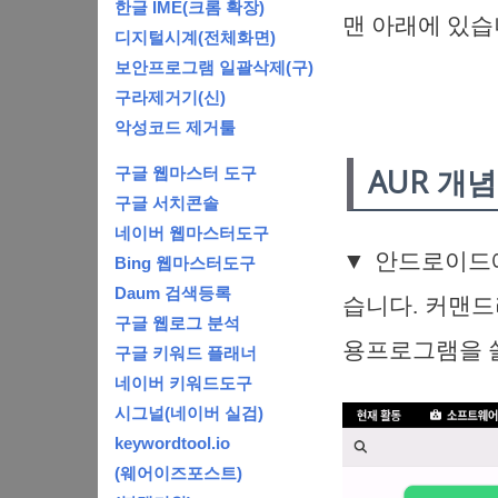
한글 IME(크롬 확장)
맨 아래에 있습
디지털시계(전체화면)
보안프로그램 일괄삭제(구)
구라제거기(신)
악성코드 제거툴
AUR 개
구글 웹마스터 도구
구글 서치콘솔
네이버 웹마스터도구
▼ 안드로이드에
Bing 웹마스터도구
Daum 검색등록
습니다. 커맨
구글 웹로그 분석
용프로그램을 쓸
구글 키워드 플래너
네이버 키워드도구
시그널(네이버 실검)
keywordtool.io
(웨어이즈포스트)