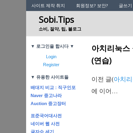
사이트의 정체성
사이트 제작 취지
회원정보? 보안?
글쓰기
Sobi.Tips
소비, 절약, 팁, 블로그
Categories
아치리눅스 설
▼ 로그인을 합시다 ▼
Login
(연습)
Register
▼ 유용한 사이트들
이전 글(
아치리눅
배대지 비교 : 직구인포
에 이어…
Naver 중고나라
Auction 중고장터
표준국어대사전
네이버 웹 사전
글자수 세기