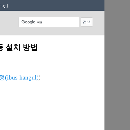
log)
동 설치 방법
us-hangul)
)