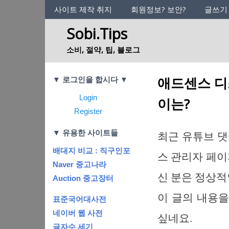
사이트의 정체성
사이트 제작 취지
회원정보? 보안?
글쓰기
Sobi.Tips
소비, 절약, 팁, 블로그
Categories
애드센스 디
▼ 로그인을 합시다 ▼
Login
이는?
Register
▼ 유용한 사이트들
최근 유튜브 댓
배대지 비교 : 직구인포
스 관리자 페이
Naver 중고나라
신 분은 정상적
Auction 중고장터
이 글의 내용을
표준국어대사전
네이버 웹 사전
싶네요.
글자수 세기