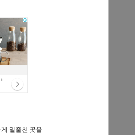
붉게 밑줄친 곳을