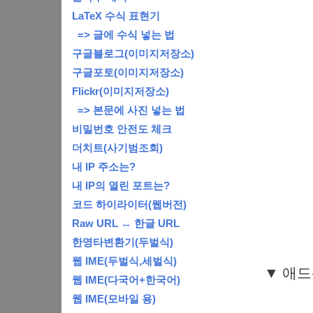
LaTeX 수식 표현기
=> 글에 수식 넣는 법
구글블로그(이미지저장소)
구글포토(이미지저장소)
Flickr(이미지저장소)
=> 본문에 사진 넣는 법
비밀번호 안전도 체크
더치트(사기범조회)
내 IP 주소는?
내 IP의 열린 포트는?
코드 하이라이터(웹버전)
Raw URL ↔ 한글 URL
한영타변환기(두벌식)
웹 IME(두벌식,세벌식)
▼ 애드
웹 IME(다국어+한국어)
웹 IME(모바일 용)