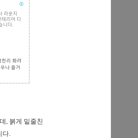
데, 붉게 밑줄친
니다.