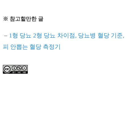
※ 참고할만한 글
–
1형 당뇨 2형 당뇨 차이점, 당뇨병 혈당 기준,
피 안뽑는 혈당 측정기