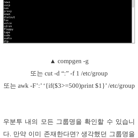
▲ compgen -g
또는 cut -d “:” -f 1 /etc/group
또는 awk -F’:’ ‘{if($3>=500)print $1}’ /etc/group
우분투 내의 모든 그룹명을 확인할 수 있습니
다. 만약 이미 존재한다면? 생각했던 그룹명을