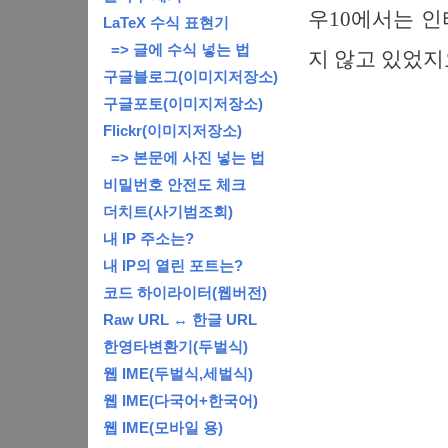
우10에서는 인
LaTeX 수식 표현기
=> 글에 수식 넣는 법
지 않고 있었지
구글블로그(이미지저장소)
구글포토(이미지저장소)
Flickr(이미지저장소)
=> 본문에 사진 넣는 법
비밀번호 안전도 체크
더치트(사기범조회)
내 IP 주소는?
내 IP의 열린 포트는?
코드 하이라이터(웹버전)
Raw URL ↔ 한글 URL
한영타변환기(두벌식)
웹 IME(두벌식,세벌식)
웹 IME(다국어+한국어)
웹 IME(모바일 용)