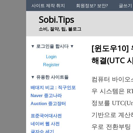
사이트의 정체성
사이트 제작 취지
회원정보? 보안?
글쓰기
Sobi.Tips
소비, 절약, 팁, 블로그
Categories
[윈도우10
▼ 로그인을 합시다 ▼
Login
해결(UTC 
Register
▼ 유용한 사이트들
컴퓨터 바이오스에
배대지 비교 : 직구인포
우 시스템은 RT
Naver 중고나라
정보를 UTC(Univ
Auction 중고장터
기반으로 계산
표준국어대사전
네이버 웹 사전
우로 전환부팅 
글자수 세기