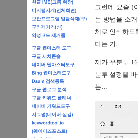
한글 IME(크롬 확장)
그런데 요즘 (
디지털시계(전체화면)
는 방법을 소개하
보안프로그램 일괄삭제(구)
구라제거기(신)
체로 인식하도록
악성코드 제거툴
다는 거.
구글 웹마스터 도구
구글 서치콘솔
제가 우분투 1
네이버 웹마스터도구
Bing 웹마스터도구
분투 설정을 바
Daum 검색등록
는…
구글 웹로그 분석
구글 키워드 플래너
네이버 키워드도구
시그널(네이버 실검)
keywordtool.io
(웨어이즈포스트)