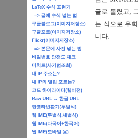
LaTeX 수식 표현기
글로 돌렸고, 
=> 글에 수식 넣는 법
는 식으로 우회
구글블로그(이미지저장소)
구글포토(이미지저장소)
니다.
Flickr(이미지저장소)
=> 본문에 사진 넣는 법
비밀번호 안전도 체크
더치트(사기범조회)
내 IP 주소는?
내 IP의 열린 포트는?
코드 하이라이터(웹버전)
Raw URL ↔ 한글 URL
한영타변환기(두벌식)
웹 IME(두벌식,세벌식)
웹 IME(다국어+한국어)
웹 IME(모바일 용)