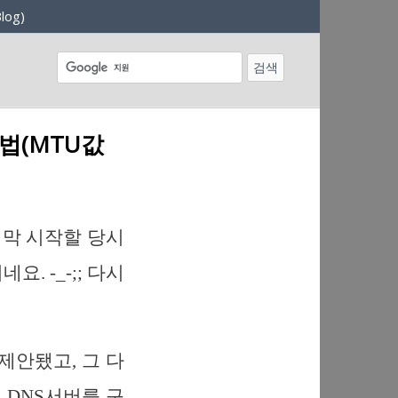
log)
방법(MTU값
을 막 시작할 당시
. -_-;; 다시
 제안됐고, 그 다
에 DNS서버를 구