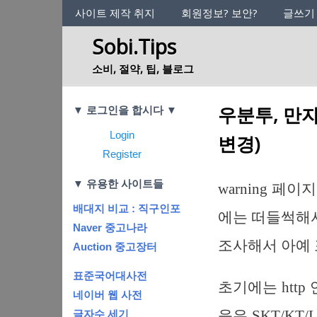
사이트의 정체성
사이트 제작 취지
회원정보? 보안?
글쓰기
Sobi.Tips
소비, 절약, 팁, 블로그
Categories
우분투, 만자
▼ 로그인을 합시다 ▼
Login
변경)
Register
▼ 유용한 사이트들
warning 페
배대지 비교 : 직구인포
에는 떠들썩해서 
Naver 중고나라
조사해서 아예 
Auction 중고장터
표준국어대사전
초기에는 http
네이버 웹 사전
음은 SKT/KT
글자수 세기