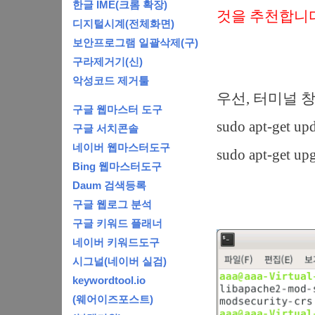
한글 IME(크롬 확장)
것을 추천합니다
디지털시계(전체화면)
보안프로그램 일괄삭제(구)
구라제거기(신)
악성코드 제거툴
우선, 터미널 
구글 웹마스터 도구
sudo apt-get up
구글 서치콘솔
네이버 웹마스터도구
sudo apt-get up
Bing 웹마스터도구
Daum 검색등록
구글 웹로그 분석
구글 키워드 플래너
네이버 키워드도구
시그널(네이버 실검)
keywordtool.io
(웨어이즈포스트)