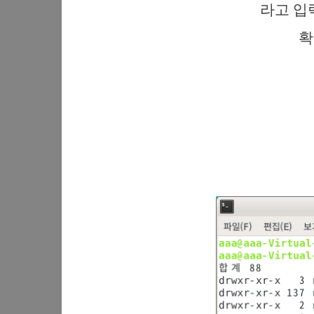
라고 입
확