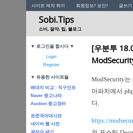
사이트의 정체성
사이트 제작 취지
회원정보? 보안?
글쓰기
Sobi.Tips
소비, 절약, 팁, 블로그
Categories
[우분투 18.
▼ 로그인을 합시다 ▼
Login
ModSecur
Register
▼ 유용한 사이트들
ModSecuri
배대지 비교 : 직구인포
아파치에서 ph
Naver 중고나라
다.
Auction 중고장터
표준국어대사전
https://modsecur
네이버 웹 사전
위 포스팅 Doc
글자수 세기