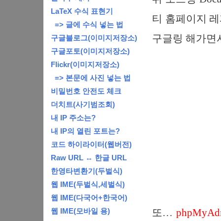
LaTeX 수식 표현기
티 홈페이지 레퍼
=> 글에 수식 넣는 법
구글링 해가면
구글블로그(이미지저장소)
구글포토(이미지저장소)
Flickr(이미지저장소)
=> 본문에 사진 넣는 법
비밀번호 안전도 체크
더치트(사기범조회)
내 IP 주소는?
내 IP의 열린 포트는?
코드 하이라이터(웹버전)
Raw URL ↔ 한글 URL
한영타변환기(두벌식)
웹 IME(두벌식,세벌식)
웹 IME(다국어+한국어)
웹 IME(모바일 용)
또…
phpMyA