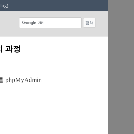
log)
설치 과정
 phpMyAdmin