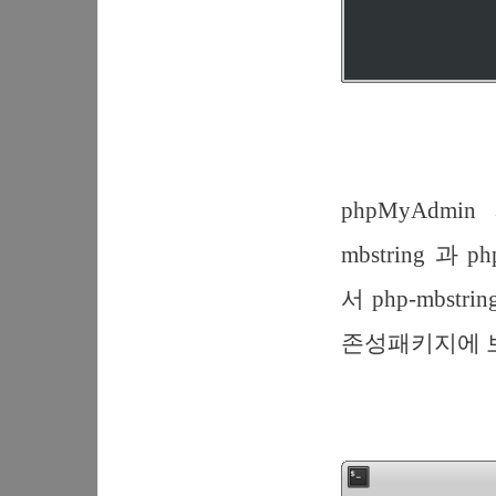
phpMyAdm
mbstring 과
서 php-mbst
존성패키지에 