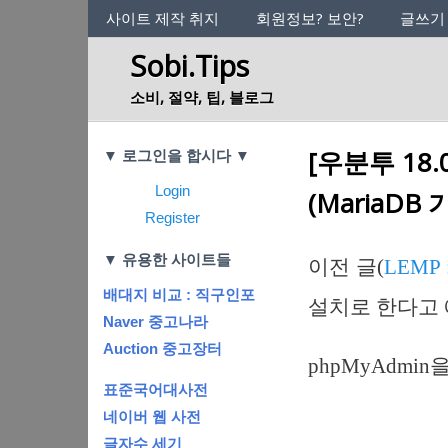
사이트의 정체성
사이트 제작 취지
회원정보? 보안?
글쓰기
Sobi.Tips
소비, 절약, 팁, 블로그
Categories
[우분투 18.
▼ 로그인을 합시다 ▼
Login
(MariaDB 
Register
▼ 유용한 사이트들
이전 글(
LEMP
배대지 비교 : 직구인포
설치로 한다고
Naver 중고나라
Auction 중고장터
phpMyAdmi
표준국어대사전
네이버 웹 사전
글자수 세기