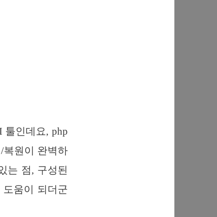
 툴인데요, php
업/복원이 완벽하
있는 점, 구성된
큰 도움이 되더군