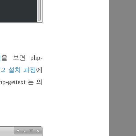
얼
을 보면 php-
7.2 설치 과정
에
gettext 는 의