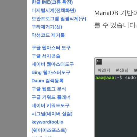
한글 IME(크롬 확장)
디지털시계(전체화면)
MariaDB 기
보안프로그램 일괄삭제(구)
를 수 있습니다
구라제거기(신)
악성코드 제거툴
구글 웹마스터 도구
구글 서치콘솔
네이버 웹마스터도구
Bing 웹마스터도구
Daum 검색등록
구글 웹로그 분석
구글 키워드 플래너
네이버 키워드도구
시그널(네이버 실검)
keywordtool.io
(웨어이즈포스트)