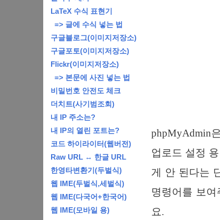
LaTeX 수식 표현기
=> 글에 수식 넣는 법
구글블로그(이미지저장소)
구글포토(이미지저장소)
Flickr(이미지저장소)
=> 본문에 사진 넣는 법
비밀번호 안전도 체크
더치트(사기범조회)
내 IP 주소는?
내 IP의 열린 포트는?
phpMyAdmin
코드 하이라이터(웹버전)
업로드 설정 용
Raw URL ↔ 한글 URL
한영타변환기(두벌식)
게 안 된다는 
웹 IME(두벌식,세벌식)
명령어를 보여주
웹 IME(다국어+한국어)
웹 IME(모바일 용)
요.