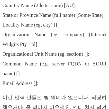
Country Name (2 letter code) [AU]:
State or Province Name (full name) [Some-State]:
Locality Name (eg, city) []:
Organization Name (eg, company) [Internet
Widgits Pty Ltd]:
Organizational Unit Name (eg, section) []:
Common Name (e.g. server FQDN or YOUR
name) []:
Email Address []:
이런 입력 란들은 별 의미가 없습니다. 적당히
채우거나 .을 넣어서 비우세요. 엔터 쳐서 넘겨