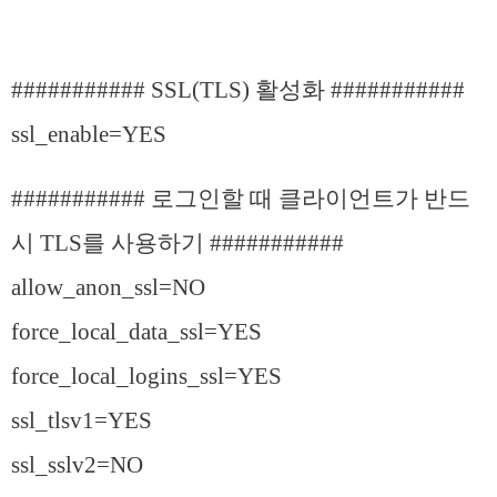
########### SSL(TLS) 활성화 ###########
ssl_enable=YES
########### 로그인할 때 클라이언트가 반드
시 TLS를 사용하기 ###########
allow_anon_ssl=NO
force_local_data_ssl=YES
force_local_logins_ssl=YES
ssl_tlsv1=YES
ssl_sslv2=NO