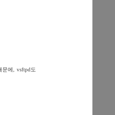
, vsftpd도