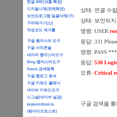
한글 IME(크롬 확장)
디지털시계(전체화면)
상태: 연결 수
보안프로그램 일괄삭제(구)
상태: 보안되지
구라제거기(신)
악성코드 제거툴
명령: USER
ro
구글 웹마스터 도구
응답: 331 Please 
구글 서치콘솔
명령: PASS ***
네이버 웹마스터도구
응답:
530 Login
Bing 웹마스터도구
Daum 검색등록
오류:
Critica
구글 웹로그 분석
구글 키워드 플래너
네이버 키워드도구
시그널(네이버 실검)
구글 검색을 통
keywordtool.io
(웨어이즈포스트)