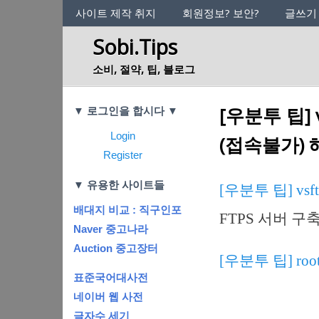
사이트의 정체성
사이트 제작 취지
회원정보? 보안?
글쓰기
Sobi.Tips
소비, 절약, 팁, 블로그
Categories
[우분투 팁] v
▼ 로그인을 합시다 ▼
Login
(접속불가)
Register
▼ 유용한 사이트들
[우분투 팁] vs
배대지 비교 : 직구인포
FTPS 서버 
Naver 중고나라
Auction 중고장터
[우분투 팁] r
표준국어대사전
네이버 웹 사전
글자수 세기