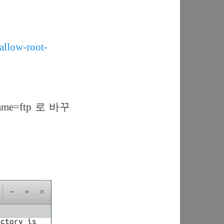
allow-root-
_name=ftp 로 바꾸