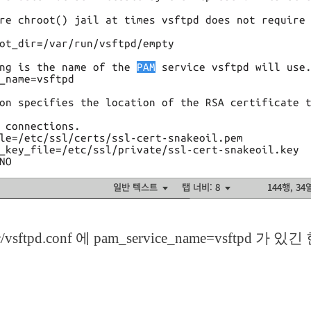
c/vsftpd.conf 에 pam_service_name=vsftpd 가 