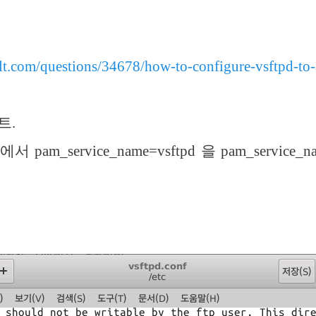
ault.com/questions/34678/how-to-configure-vsftpd-to-
트.
onf 에서 pam_service_name=vsftpd 을 pam_service