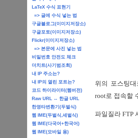
LaTeX 수식 표현기
=> 글에 수식 넣는 법
구글블로그(이미지저장소)
구글포토(이미지저장소)
Flickr(이미지저장소)
=> 본문에 사진 넣는 법
비밀번호 안전도 체크
더치트(사기범조회)
내 IP 주소는?
내 IP의 열린 포트는?
위의 포스팅대로
코드 하이라이터(웹버전)
root로 접속
Raw URL ↔ 한글 URL
한영타변환기(두벌식)
파일질라 FTP
웹 IME(두벌식,세벌식)
웹 IME(다국어+한국어)
웹 IME(모바일 용)