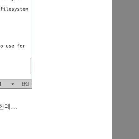
있긴 한데…