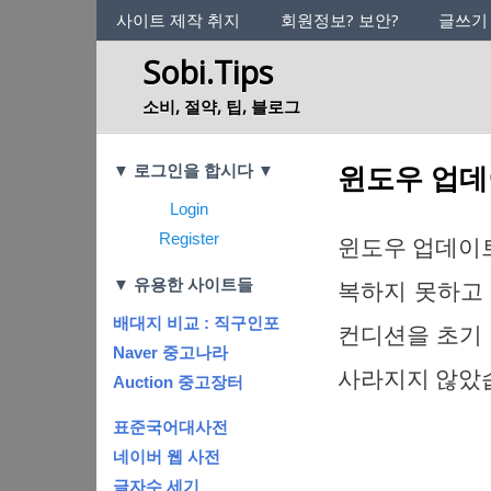
사이트의 정체성
사이트 제작 취지
회원정보? 보안?
글쓰기
Sobi.Tips
소비, 절약, 팁, 블로그
Categories
윈도우 업데이
▼ 로그인을 합시다 ▼
Login
Register
윈도우 업데이트(
▼ 유용한 사이트들
복하지 못하고
배대지 비교 : 직구인포
컨디션을 초기 
Naver 중고나라
사라지지 않았
Auction 중고장터
표준국어대사전
네이버 웹 사전
글자수 세기