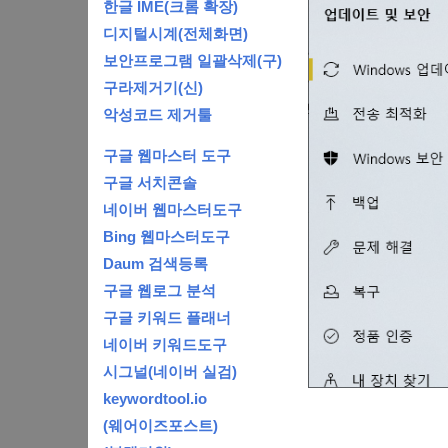
한글 IME(크롬 확장)
디지털시계(전체화면)
보안프로그램 일괄삭제(구)
구라제거기(신)
악성코드 제거툴
구글 웹마스터 도구
구글 서치콘솔
네이버 웹마스터도구
Bing 웹마스터도구
Daum 검색등록
구글 웹로그 분석
구글 키워드 플래너
네이버 키워드도구
시그널(네이버 실검)
keywordtool.io
(웨어이즈포스트)