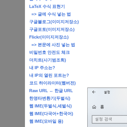
LaTeX 수식 표현기
=> 글에 수식 넣는 법
구글블로그(이미지저장소)
구글포토(이미지저장소)
Flickr(이미지저장소)
=> 본문에 사진 넣는 법
비밀번호 안전도 체크
더치트(사기범조회)
내 IP 주소는?
내 IP의 열린 포트는?
코드 하이라이터(웹버전)
Raw URL ↔ 한글 URL
한영타변환기(두벌식)
웹 IME(두벌식,세벌식)
웹 IME(다국어+한국어)
웹 IME(모바일 용)