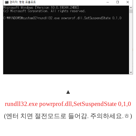
▲
rundll32.exe powrprof.dll,SetSuspendState 0,1,0
(엔터 치면 절전모드로 들어감. 주의하세요.ㅎ)