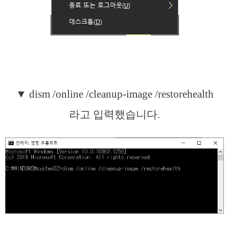
▼ dism /online /cleanup-image /restorehealth
라고 입력했습니다.