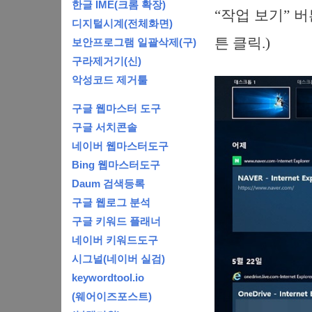
한글 IME(크롬 확장)
“작업 보기” 
디지털시계(전체화면)
튼 클릭.)
보안프로그램 일괄삭제(구)
구라제거기(신)
악성코드 제거툴
구글 웹마스터 도구
구글 서치콘솔
네이버 웹마스터도구
Bing 웹마스터도구
Daum 검색등록
구글 웹로그 분석
구글 키워드 플래너
네이버 키워드도구
시그널(네이버 실검)
keywordtool.io
(웨어이즈포스트)