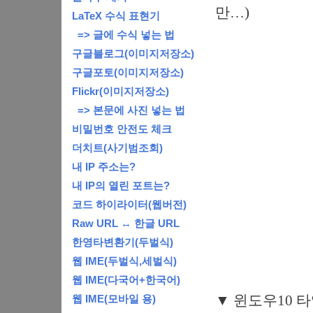
만…)
LaTeX 수식 표현기
=> 글에 수식 넣는 법
구글블로그(이미지저장소)
구글포토(이미지저장소)
Flickr(이미지저장소)
=> 본문에 사진 넣는 법
비밀번호 안전도 체크
더치트(사기범조회)
내 IP 주소는?
내 IP의 열린 포트는?
코드 하이라이터(웹버전)
Raw URL ↔ 한글 URL
한영타변환기(두벌식)
웹 IME(두벌식,세벌식)
웹 IME(다국어+한국어)
▼ 윈도우10 
웹 IME(모바일 용)