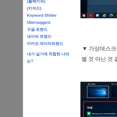
(블랙키위)
(키자드)
Keyword Shitter
Ubersuggest
구글 트렌드
네이버 트렌드
카카오 데이터트렌드
▼ 가상데스크
내가 살기에 적합한 나라
별 것 아닌 것
는?