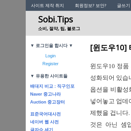
사이트의 정체성
사이트 제작 취지
회원정보? 보안?
글쓰기
Sobi.Tips
소비, 절약, 팁, 블로그
Categories
[윈도우10]
▼ 로그인을 합시다 ▼
Login
Register
윈도우10 정품
▼ 유용한 사이트들
성화되어 있습니
배대지 비교 : 직구인포
옵션을 비활성화
Naver 중고나라
넣어놓고 업데이
Auction 중고장터
제했을 겁니다.
표준국어대사전
네이버 웹 사전
것은 아닌 셈
글자수 세기