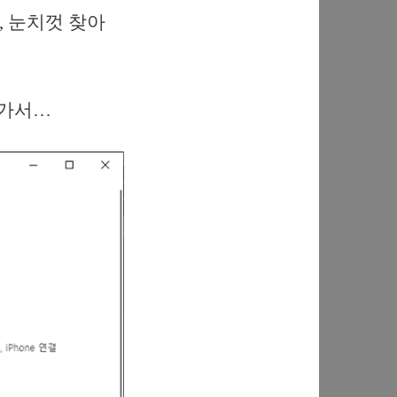
, 눈치껏 찾아
어가서…