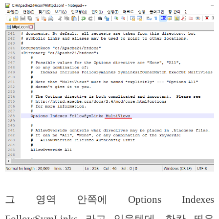
그 영역 안쪽에 Options Indexes
FollowSymLinks 라고 있을텐데, 한칸 띄우