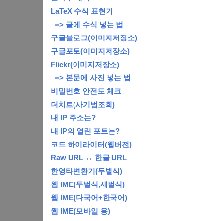
LaTeX 수식 표현기
=> 글에 수식 넣는 법
구글블로그(이미지저장소)
구글포토(이미지저장소)
Flickr(이미지저장소)
=> 본문에 사진 넣는 법
비밀번호 안전도 체크
더치트(사기범조회)
내 IP 주소는?
내 IP의 열린 포트는?
코드 하이라이터(웹버전)
Raw URL ↔ 한글 URL
한영타변환기(두벌식)
웹 IME(두벌식,세벌식)
웹 IME(다국어+한국어)
웹 IME(모바일 용)