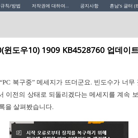
 규칙/방법
저작권에 대하여…
공지사항
흔남’s 글터 (B
10(윈도우10) 1909 KB4528760 업데
“PC 복구중” 메세지가 뜨더군요. 빈도수가 너무 
서 이전의 상태로 되돌리겠다는 메세지를 계속 보
록을 살펴봤습니다.