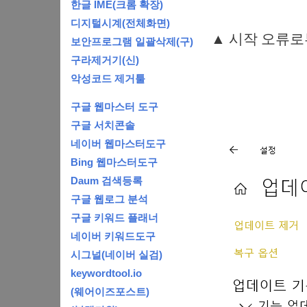
한글 IME(크롬 확장)
디지털시계(전체화면)
▲ 시작 오류로
보안프로그램 일괄삭제(구)
구라제거기(신)
악성코드 제거툴
구글 웹마스터 도구
구글 서치콘솔
네이버 웹마스터도구
Bing 웹마스터도구
Daum 검색등록
구글 웹로그 분석
구글 키워드 플래너
네이버 키워드도구
시그널(네이버 실검)
keywordtool.io
(웨어이즈포스트)