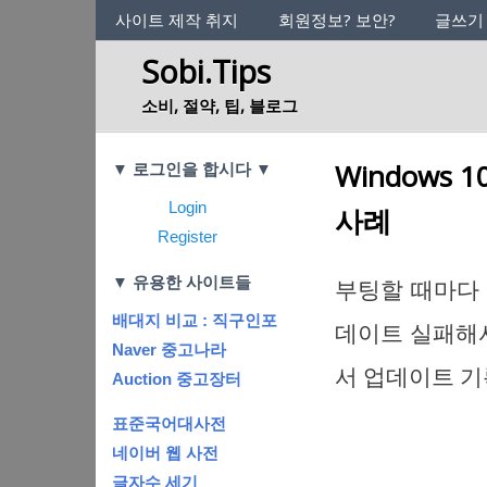
사이트의 정체성
사이트 제작 취지
회원정보? 보안?
글쓰기
Sobi.Tips
소비, 절약, 팁, 블로그
Categories
Windows 
▼ 로그인을 합시다 ▼
Login
사례
Register
▼ 유용한 사이트들
부팅할 때마다 
배대지 비교 : 직구인포
데이트 실패해
Naver 중고나라
서 업데이트 기
Auction 중고장터
표준국어대사전
네이버 웹 사전
글자수 세기