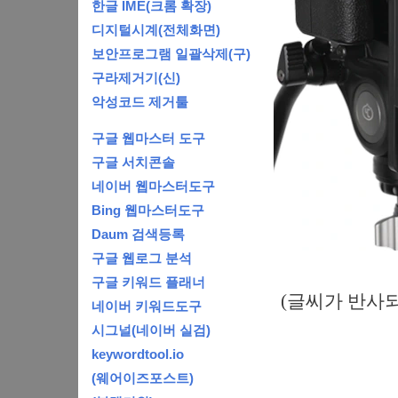
한글 IME(크롬 확장)
디지털시계(전체화면)
보안프로그램 일괄삭제(구)
구라제거기(신)
악성코드 제거툴
구글 웹마스터 도구
구글 서치콘솔
네이버 웹마스터도구
Bing 웹마스터도구
Daum 검색등록
구글 웹로그 분석
구글 키워드 플래너
(글씨가 반사
네이버 키워드도구
시그널(네이버 실검)
keywordtool.io
(웨어이즈포스트)