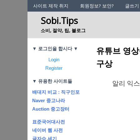
사이트의 정체성
사이트 제작 취지
회원정보? 보안?
글쓰기
Sobi.Tips
소비, 절약, 팁, 블로그
Categories
유튜브 영상
▼ 로그인을 합시다 ▼
Login
구상
Register
▼ 유용한 사이트들
알리 익스프
배대지 비교 : 직구인포
Naver 중고나라
Auction 중고장터
표준국어대사전
네이버 웹 사전
글자수 세기