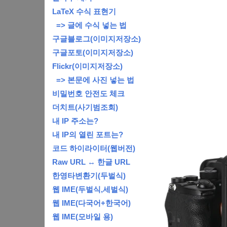
LaTeX 수식 표현기
=> 글에 수식 넣는 법
구글블로그(이미지저장소)
구글포토(이미지저장소)
Flickr(이미지저장소)
=> 본문에 사진 넣는 법
비밀번호 안전도 체크
더치트(사기범조회)
내 IP 주소는?
내 IP의 열린 포트는?
코드 하이라이터(웹버전)
Raw URL ↔ 한글 URL
한영타변환기(두벌식)
웹 IME(두벌식,세벌식)
웹 IME(다국어+한국어)
웹 IME(모바일 용)