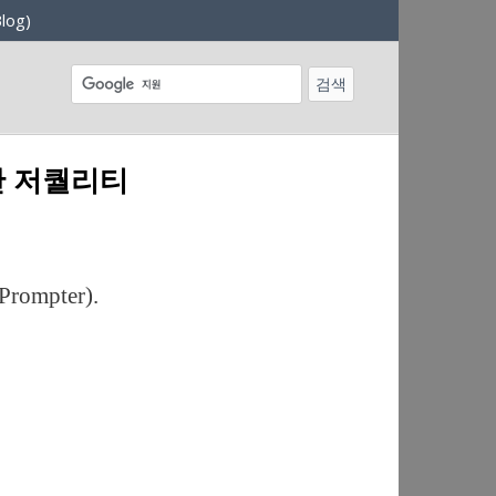
log)
산 저퀄리티
mpter).