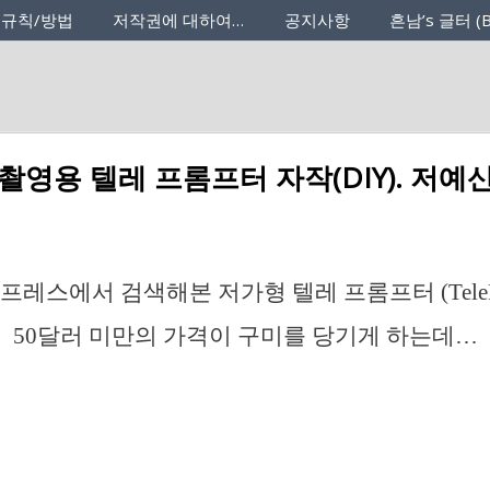
 규칙/방법
저작권에 대하여…
공지사항
흔남’s 글터 (B
촬영용 텔레 프롬프터 자작(DIY). 저예
레스에서 검색해본 저가형 텔레 프롬프터 (TelePro
50달러 미만의 가격이 구미를 당기게 하는데…