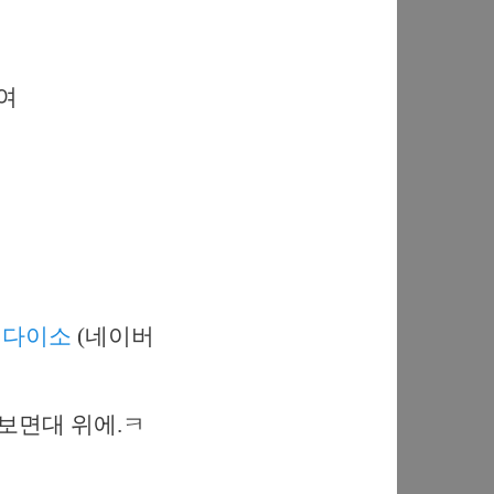
여
. 다이소
(네이버
 보면대 위에.ㅋ