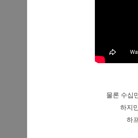
물론 수십
하지만
하프