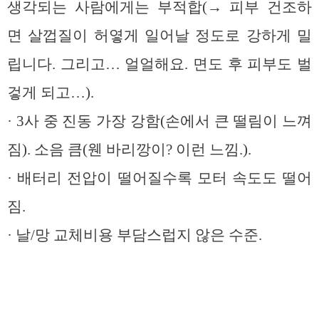
생각되는 사람에게는 부적합(→ 피부 건조하
면 살껍질이 허옇게 일어날 정도로 강하게 밀
립니다. 그리고… 얼얼해요. 면도 후 피부도 벌
겋게 되고…).
· 3사 중 진동 가장 강함(손에서 큰 떨림이 느껴
짐). 소음 큼(웬 바리깡이? 이런 느낌.).
· 배터리 전압이 떨어질수록 모터 속도도 떨어
짐.
· 날/망 교체비용 부담스럽지 않은 수준.