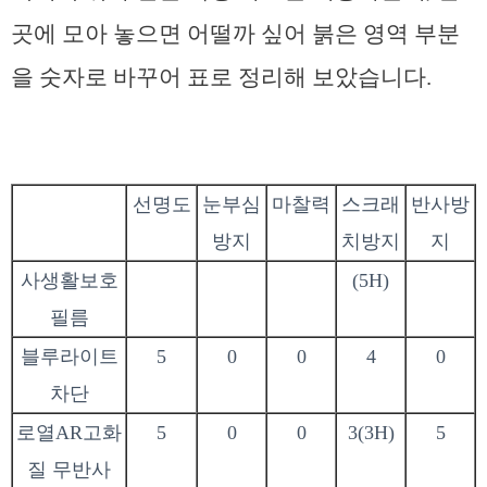
곳에 모아 놓으면 어떨까 싶어 붉은 영역 부분
을 숫자로 바꾸어 표로 정리해 보았습니다.
선명도
눈부심
마찰력
스크래
반사방
방지
치방지
지
사생활보호
(5H)
필름
블루라이트
5
0
0
4
0
차단
로열AR고화
5
0
0
3(3H)
5
질 무반사