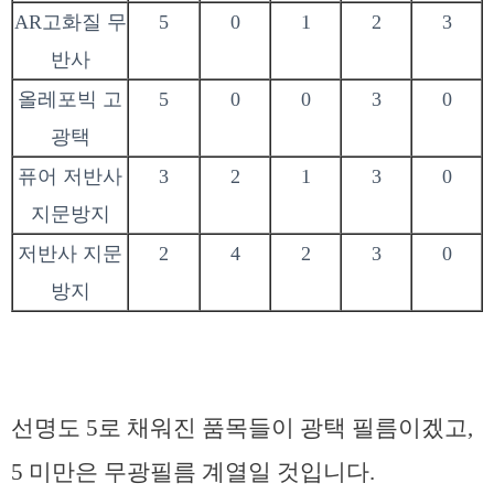
AR고화질 무
5
0
1
2
3
반사
올레포빅 고
5
0
0
3
0
광택
퓨어 저반사
3
2
1
3
0
지문방지
저반사 지문
2
4
2
3
0
방지
선명도 5로 채워진 품목들이 광택 필름이겠고,
5 미만은 무광필름 계열일 것입니다.