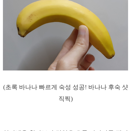
(초록 바나나 빠르게 숙성 성공! 바나나 후숙 샷
직찍)