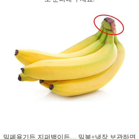
밀폐용기든 지퍼백이든… 밀봉+냉장 보관하면