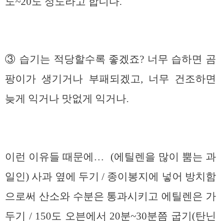
도~20도 정도라고 합니다.
③ 습기는 적당할수록 좋겠죠? 너무 습하면 곰
팡이가 생기거나 부패되겠고, 너무 건조하면
늦게 익거나 맛없게 익거나.
이런 이유들 때문에… (에틸렌을 많이 뿜는 과
일인) 사과 옆에 두기 / 종이봉지에 넣어 방치함
으로써 산소와 수분은 통과시키고 에틸렌은 가
두기 / 150도 오븐에서 20분~30분쯤 굽기(탄닌