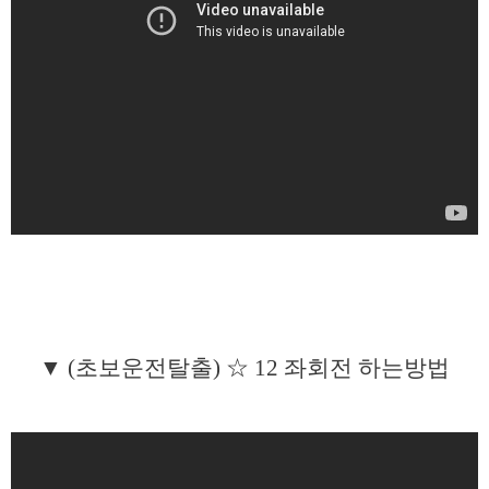
▼ (초보운전탈출) ☆ 12 좌회전 하는방법