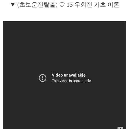
▼ (초보운전탈출) ♡ 13 우회전 기초 이론