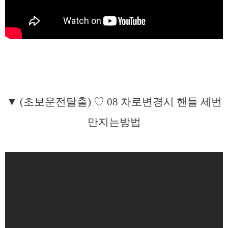
▼ (초보운전탈출) ♡ 08 차로변경시 핸들 세번
만지는방법