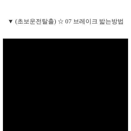
▼ (초보운전탈출) ☆ 07 브레이크 밟는방법