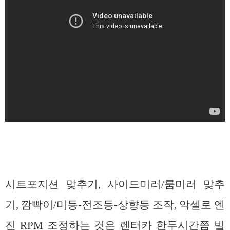
시트포지션 맞추기, 사이드미러/룸미러 맞추
기, 깜빡이/미등-전조등-상향등 조작, 악셀로 엔
진 RPM 조정하는 것은 렌터카 한두시간쯤 빌