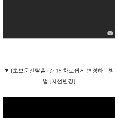
▼ (초보운전탈출) ☆ 15 차로쉽게 변경하는방
법 [차선변경]