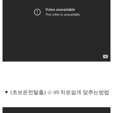
▼ (초보운전탈출) ☆ 09 차로쉽게 맞추는방법