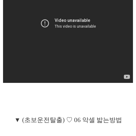
▼ (초보운전탈출) ♡ 06 악셀 밟는방법