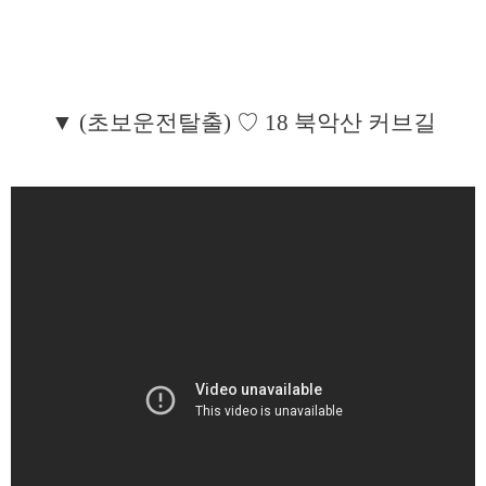
▼ (초보운전탈출) ♡ 18 북악산 커브길