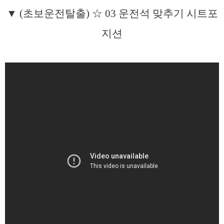
▼ (초보운전탈출) ☆ 03 운전석 맞추기 시트포
지션