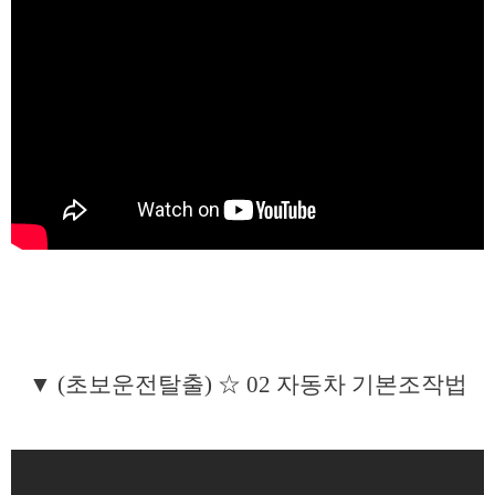
▼ (초보운전탈출) ☆ 02 자동차 기본조작법