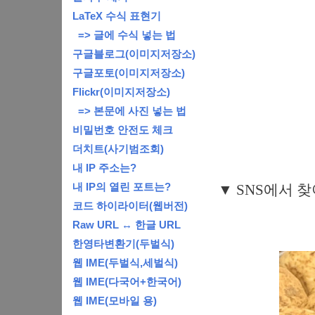
LaTeX 수식 표현기
=> 글에 수식 넣는 법
구글블로그(이미지저장소)
구글포토(이미지저장소)
Flickr(이미지저장소)
=> 본문에 사진 넣는 법
비밀번호 안전도 체크
더치트(사기범조회)
내 IP 주소는?
내 IP의 열린 포트는?
▼ SNS에서 
코드 하이라이터(웹버전)
Raw URL ↔ 한글 URL
한영타변환기(두벌식)
웹 IME(두벌식,세벌식)
웹 IME(다국어+한국어)
웹 IME(모바일 용)