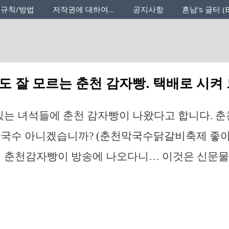
 규칙/방법
저작권에 대하여…
공지사항
흔남’s 글터 (B
도 잘 모르는 춘천 감자빵. 택배로 시켜
맛있는 녀석들에 춘천 감자빵이 나왔다고 합니다. 춘
막국수 아니겠습니까?
(춘천막국수닭갈비축제 좋아
 춘천감자빵이 방송에 나오다니… 이것은 신문물