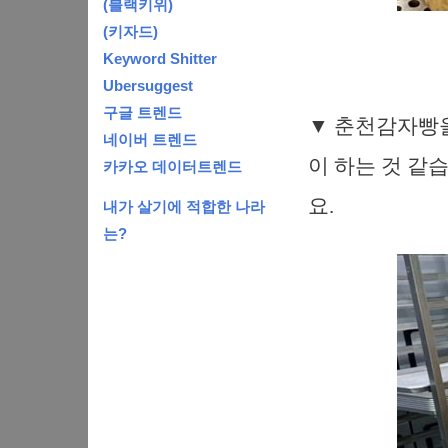
(블랙키위)
(키자드)
Keyword Shitter
Ubersuggest
구글 트렌드
▼ 춘천감자빵
네이버 트렌드
이 하는 것 같
카카오 데이터트렌드
요.
내가 살기에 적합한 나라
는?