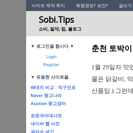
사이트의 정체성
사이트 제작 취지
회원정보? 보안?
글쓰기
Sobi.Tips
소비, 절약, 팁, 블로그
Categories
춘천 토박이
▼ 로그인을 합시다 ▼
Login
Register
1월 29일자 
▼ 유용한 사이트들
물은 닭갈비, 
배대지 비교 : 직구인포
산품임.)
그런데
Naver 중고나라
Auction 중고장터
표준국어대사전
네이버 웹 사전
글자수 세기