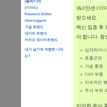
(블랙키위)
J&J/얀센 C
(키자드)
Keyword Shitter
받으세요.
Ubersuggest
백신 접종 후
구글 트렌드
네이버 트렌드
야 합니다. 
카카오 데이터트렌드
내가 살기에 적합한 나라
심각하거나 
는?
호흡곤란
가슴 통증
다리 부종
지속적인 
주사 부위 
이러한 증상 