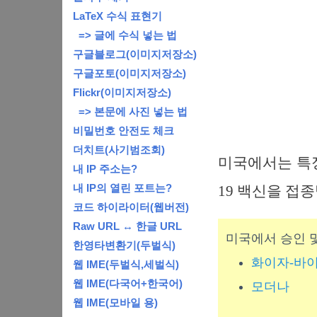
LaTeX 수식 표현기
=> 글에 수식 넣는 법
구글블로그(이미지저장소)
구글포토(이미지저장소)
Flickr(이미지저장소)
=> 본문에 사진 넣는 법
비밀번호 안전도 체크
더치트(사기범조회)
미국에서는 특정
내 IP 주소는?
내 IP의 열린 포트는?
19 백신을 접
코드 하이라이터(웹버전)
Raw URL ↔ 한글 URL
미국에서 승인 및
한영타변환기(두벌식)
화이자-바
웹 IME(두벌식,세벌식)
웹 IME(다국어+한국어)
모더나
웹 IME(모바일 용)