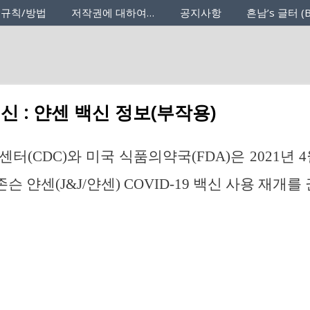
 규칙/방법
저작권에 대하여…
공지사항
흔남’s 글터 (B
신 : 얀센 백신 정보(부작용)
터(CDC)와 미국 식품의약국(FDA)은 2021년 4
 얀센(J&J/얀센) COVID-19 백신 사용 재개