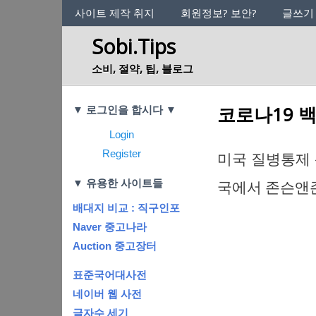
사이트의 정체성
사이트 제작 취지
회원정보? 보안?
글쓰기
Sobi.Tips
소비, 절약, 팁, 블로그
Categories
코로나19 백
▼ 로그인을 합시다 ▼
Login
Register
미국 질병통제 센
▼ 유용한 사이트들
국에서 존슨앤존슨
배대지 비교 : 직구인포
Naver 중고나라
Auction 중고장터
표준국어대사전
네이버 웹 사전
글자수 세기