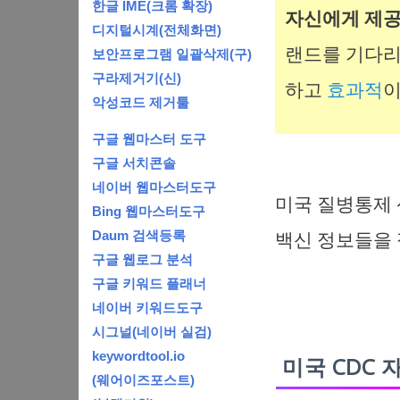
한글 IME(크롬 확장)
자신에게 제공되
디지털시계(전체화면)
랜드를 기다리지
보안프로그램 일괄삭제(구)
구라제거기(신)
하고
효과적
이
악성코드 제거툴
구글 웹마스터 도구
구글 서치콘솔
네이버 웹마스터도구
미국 질병통제 
Bing 웹마스터도구
Daum 검색등록
백신 정보들을 
구글 웹로그 분석
구글 키워드 플래너
네이버 키워드도구
시그널(네이버 실검)
keywordtool.io
미국 CDC 
(웨어이즈포스트)