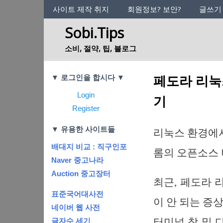
사이트의 정체성
사이트 제작 취지
회원정보? 보안?
글쓰기
Sobi.Tips
소비, 절약, 팁, 블로그
Categories
페도라 리눅스
▼ 로그인을 합시다 ▼
Login
기
Register
▼ 유용한 사이트들
리눅스 환경에서
배대지 비교 : 직구인포
롬의 오픈소스
Naver 중고나라
Auction 중고장터
최근, 페도라 리
표준국어대사전
이 안 되는 증
네이버 웹 사전
터미널 창 및 
글자수 세기