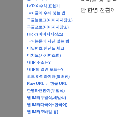
LaTeX 수식 표현기
만 한영 전환이
=> 글에 수식 넣는 법
구글블로그(이미지저장소)
구글포토(이미지저장소)
Flickr(이미지저장소)
=> 본문에 사진 넣는 법
비밀번호 안전도 체크
더치트(사기범조회)
내 IP 주소는?
내 IP의 열린 포트는?
코드 하이라이터(웹버전)
Raw URL ↔ 한글 URL
한영타변환기(두벌식)
웹 IME(두벌식,세벌식)
웹 IME(다국어+한국어)
웹 IME(모바일 용)