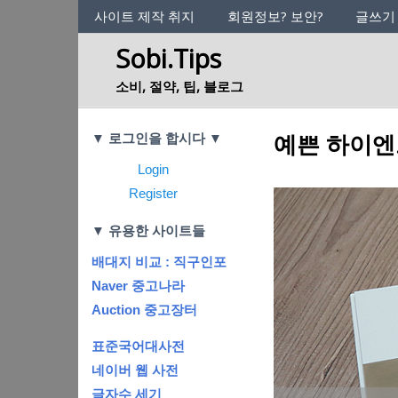
사이트의 정체성
사이트 제작 취지
회원정보? 보안?
글쓰기
Sobi.Tips
소비, 절약, 팁, 블로그
Categories
예쁜 하이엔드
▼ 로그인을 합시다 ▼
Login
Register
▼ 유용한 사이트들
배대지 비교 : 직구인포
Naver 중고나라
Auction 중고장터
표준국어대사전
네이버 웹 사전
글자수 세기