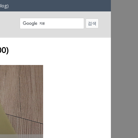
log)
0)