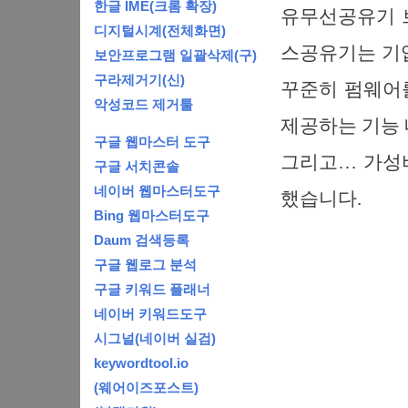
한글 IME(크롬 확장)
유무선공유기 브
디지털시계(전체화면)
스공유기는 기업
보안프로그램 일괄삭제(구)
구라제거기(신)
꾸준히 펌웨어를
악성코드 제거툴
제공하는 기능 
구글 웹마스터 도구
그리고… 가성
구글 서치콘솔
네이버 웹마스터도구
했습니다.
Bing 웹마스터도구
Daum 검색등록
구글 웹로그 분석
구글 키워드 플래너
네이버 키워드도구
시그널(네이버 실검)
keywordtool.io
(웨어이즈포스트)