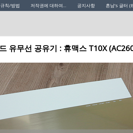
 규칙/방법
저작권에 대하여…
공지사항
흔남’s 글터 (B
 유무선 공유기 : 휴맥스 T10X (AC260