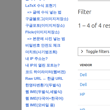
LaTeX 수식 표현기
=> 글에 수식 넣는 법
구글블로그(이미지저장소)
구글포토(이미지저장소)
Flickr(이미지저장소)
=> 본문에 사진 넣는 법
비밀번호 안전도 체크
더치트(사기범조회)
내 IP 주소는?
내 IP의 열린 포트는?
코드 하이라이터(웹버전)
Raw URL ↔ 한글 URL
한영타변환기(두벌식)
웹 IME(두벌식,세벌식)
웹 IME(다국어+한국어)
웹 IME(모바일 용)