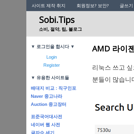
사이트의 정체성
사이트 제작 취지
회원정보? 보안?
글쓰기
Sobi.Tips
소비, 절약, 팁, 블로그
Categories
AMD 라이젠
▼ 로그인을 합시다 ▼
Login
Register
리눅스 쓰고 싶
▼ 유용한 사이트들
분들이 많습니다
배대지 비교 : 직구인포
Naver 중고나라
Auction 중고장터
표준국어대사전
네이버 웹 사전
글자수 세기