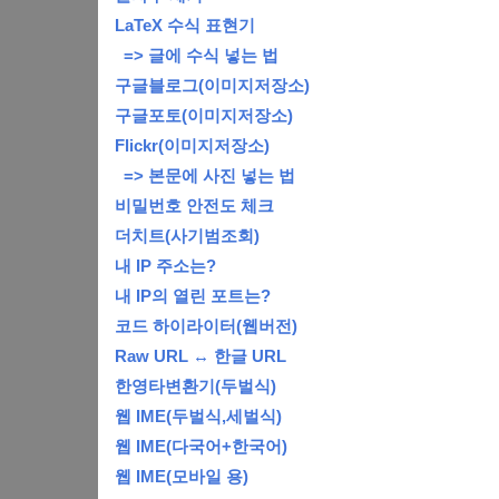
LaTeX 수식 표현기
=> 글에 수식 넣는 법
구글블로그(이미지저장소)
구글포토(이미지저장소)
Flickr(이미지저장소)
=> 본문에 사진 넣는 법
비밀번호 안전도 체크
더치트(사기범조회)
내 IP 주소는?
내 IP의 열린 포트는?
코드 하이라이터(웹버전)
Raw URL ↔ 한글 URL
한영타변환기(두벌식)
웹 IME(두벌식,세벌식)
웹 IME(다국어+한국어)
웹 IME(모바일 용)