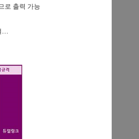
나오므로 출력 가능
여…