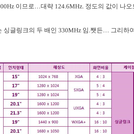
00,000Hz 이므로…대략 124.6MHz. 정도의 값이 
는 싱글링크의 두 배인 330MHz 임.쨋든… 그리하