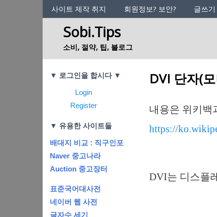
사이트의 정체성
사이트 제작 취지
회원정보? 보안?
글쓰기
Sobi.Tips
소비, 절약, 팁, 블로그
Categories
DVI 단자(
▼ 로그인을 합시다 ▼
Login
Register
내용은 위키백
▼ 유용한 사이트들
https://ko.
배대지 비교 : 직구인포
Naver 중고나라
Auction 중고장터
DVI는 디스플
표준국어대사전
네이버 웹 사전
글자수 세기