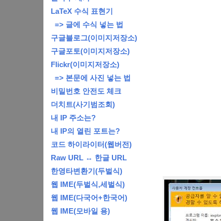
LaTeX 수식 표현기
=> 글에 수식 넣는 법
구글블로그(이미지저장소)
구글포토(이미지저장소)
Flickr(이미지저장소)
=> 본문에 사진 넣는 법
비밀번호 안전도 체크
더치트(사기범조회)
내 IP 주소는?
내 IP의 열린 포트는?
코드 하이라이터(웹버전)
Raw URL ↔ 한글 URL
한영타변환기(두벌식)
웹 IME(두벌식,세벌식)
웹 IME(다국어+한국어)
웹 IME(모바일 용)