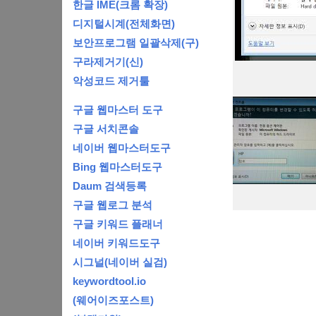
한글 IME(크롬 확장)
디지털시계(전체화면)
보안프로그램 일괄삭제(구)
구라제거기(신)
악성코드 제거툴
구글 웹마스터 도구
구글 서치콘솔
네이버 웹마스터도구
Bing 웹마스터도구
Daum 검색등록
구글 웹로그 분석
구글 키워드 플래너
네이버 키워드도구
시그널(네이버 실검)
keywordtool.io
(웨어이즈포스트)