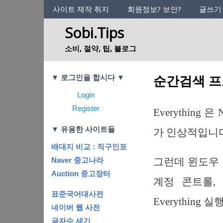
사이트의 정체성
사이트 제작 취지
회원정보? 보안?
글쓰기
Sobi.Tips
소비, 절약, 팁, 블로그
Categories
순간검색 프로그
▼ 로그인을 합시다 ▼
Login
Register
Everythin
▼ 유용한 사이트들
가 인상적입니다
배대지 비교 : 직구인포
그런데 윈도우 비스
Naver 중고나라
Auction 중고장터
계정 콘트롤, U
표준국어대사전
Everythin
네이버 웹 사전
글자수 세기