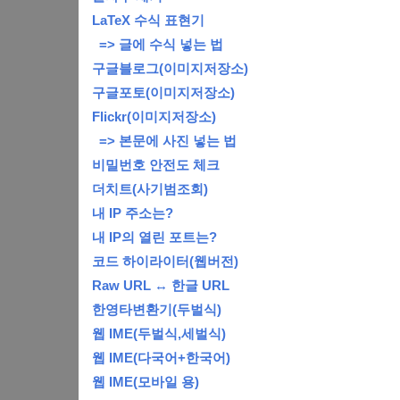
LaTeX 수식 표현기
=> 글에 수식 넣는 법
구글블로그(이미지저장소)
구글포토(이미지저장소)
Flickr(이미지저장소)
=> 본문에 사진 넣는 법
비밀번호 안전도 체크
더치트(사기범조회)
내 IP 주소는?
내 IP의 열린 포트는?
코드 하이라이터(웹버전)
Raw URL ↔ 한글 URL
한영타변환기(두벌식)
웹 IME(두벌식,세벌식)
웹 IME(다국어+한국어)
웹 IME(모바일 용)