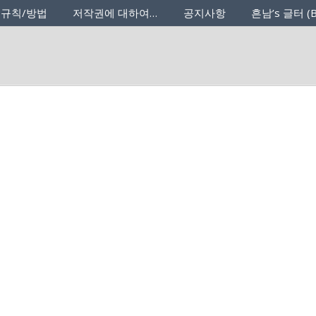
 규칙/방법
저작권에 대하여…
공지사항
흔남’s 글터 (B