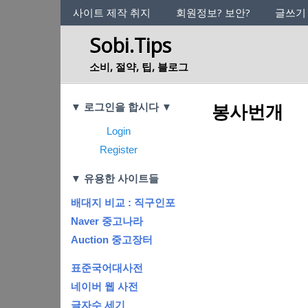
사이트의 정체성
사이트 제작 취지
회원정보? 보안?
글쓰기
Sobi.Tips
소비, 절약, 팁, 블로그
Categories
봉사번개
▼ 로그인을 합시다 ▼
Login
Register
▼ 유용한 사이트들
배대지 비교 : 직구인포
Naver 중고나라
Auction 중고장터
표준국어대사전
네이버 웹 사전
글자수 세기