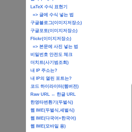
LaTeX 수식 표현기
=> 글에 수식 넣는 법
구글블로그(이미지저장소)
구글포토(이미지저장소)
Flickr(이미지저장소)
=> 본문에 사진 넣는 법
비밀번호 안전도 체크
더치트(사기범조회)
내 IP 주소는?
내 IP의 열린 포트는?
코드 하이라이터(웹버전)
Raw URL ↔ 한글 URL
한영타변환기(두벌식)
웹 IME(두벌식,세벌식)
웹 IME(다국어+한국어)
웹 IME(모바일 용)