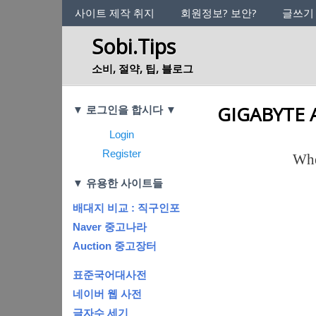
사이트의 정체성
사이트 제작 취지
회원정보? 보안?
글쓰기
Sobi.Tips
소비, 절약, 팁, 블로그
Categories
GIGABYTE Ao
▼ 로그인을 합시다 ▼
Login
Register
When
▼ 유용한 사이트들
배대지 비교 : 직구인포
Naver 중고나라
Auction 중고장터
표준국어대사전
네이버 웹 사전
글자수 세기