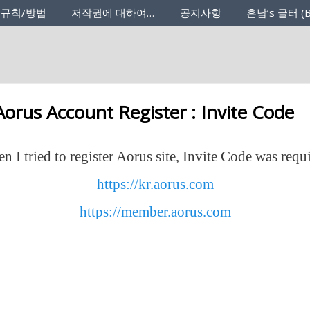
 규칙/방법
저작권에 대하여…
공지사항
흔남’s 글터 (B
rus Account Register : Invite Code
 I tried to register Aorus site, Invite Code was requ
https://kr.aorus.com
https://member.aorus.com