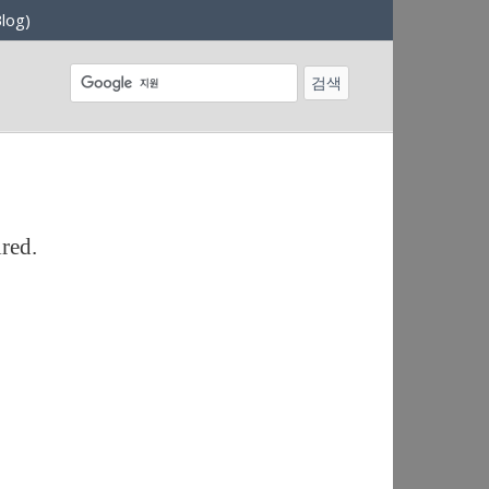
log)
ired.