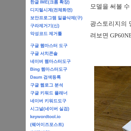
한글 IME(크롬 확장)
모델을 써볼 수
디지털시계(전체화면)
보안프로그램 일괄삭제(구)
광스토리지의 명
구라제거기(신)
악성코드 제거툴
려보면 GP60N
구글 웹마스터 도구
구글 서치콘솔
네이버 웹마스터도구
Bing 웹마스터도구
Daum 검색등록
구글 웹로그 분석
구글 키워드 플래너
네이버 키워드도구
시그널(네이버 실검)
keywordtool.io
(웨어이즈포스트)