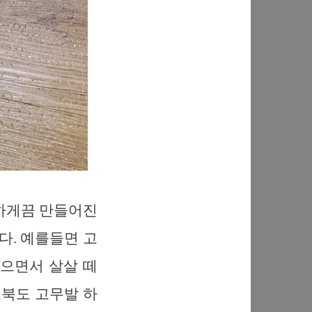
 하게끔 만들어진
다. 예를들면 고
웃으면서 살살 떼
트북도 고무발 하