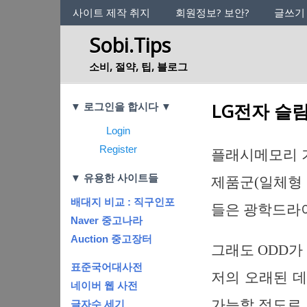
사이트의 정체성
사이트 제작 취지
회원정보? 보안?
글쓰기
Sobi.Tips
소비, 절약, 팁, 블로그
Categories
LG전자 슬림
▼ 로그인을 합시다 ▼
Login
Register
플래시메모리 기
▼ 유용한 사이트들
제품군(일체형 
배대지 비교 : 직구인포
들은 광학드라
Naver 중고나라
Auction 중고장터
그래도 ODD가
표준국어대사전
저의 오래된 데
네이버 웹 사전
가능할 정도로 
글자수 세기