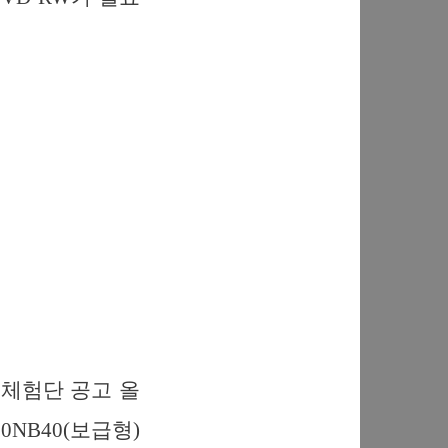
 체험단 공고 올
NB40(보급형)