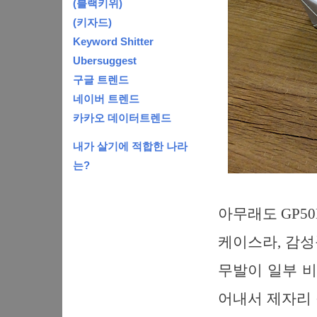
(블랙키위)
(키자드)
Keyword Shitter
Ubersuggest
구글 트렌드
네이버 트렌드
카카오 데이터트렌드
내가 살기에 적합한 나라
는?
아무래도 GP5
케이스라, 감성
무발이 일부 비
어내서 제자리 