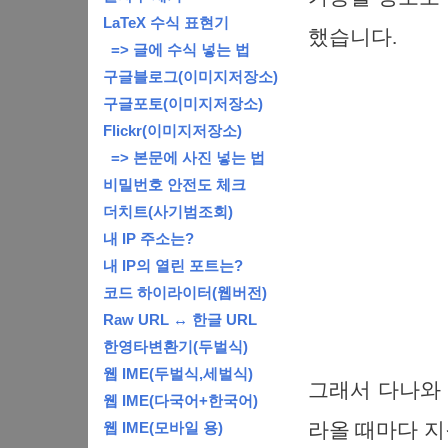
LaTeX 수식 표현기
했습니다.
=> 글에 수식 넣는 법
구글블로그(이미지저장소)
구글포토(이미지저장소)
Flickr(이미지저장소)
=> 본문에 사진 넣는 법
비밀번호 안전도 체크
더치트(사기범조회)
내 IP 주소는?
내 IP의 열린 포트는?
코드 하이라이터(웹버전)
Raw URL ↔ 한글 URL
한영타변환기(두벌식)
웹 IME(두벌식,세벌식)
그래서 다나와 
웹 IME(다국어+한국어)
라올 때마다 지
웹 IME(모바일 용)