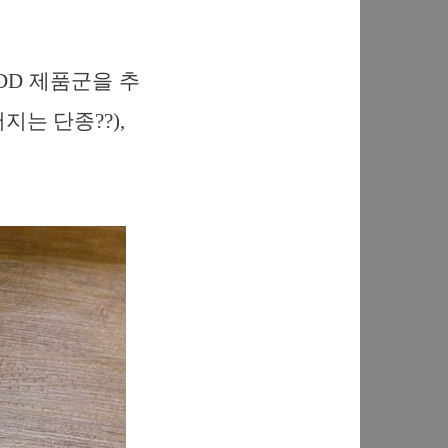
DD 제품군을 추
지는 단종??),