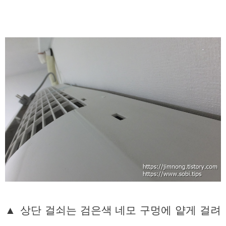
▲ 상단 걸쇠는 검은색 네모 구멍에 얕게 걸려