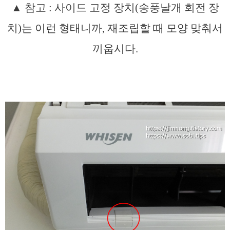
▲ 참고 : 사이드 고정 장치(송풍날개 회전 장
치)는 이런 형태니까, 재조립할 때 모양 맞춰서
끼웁시다.